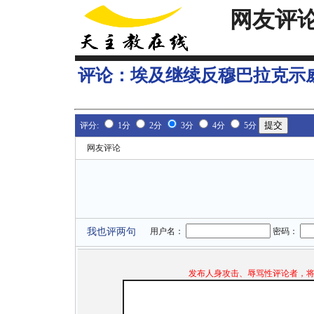
网友评
评论：
埃及继续反穆巴拉克示
评分:
1分
2分
3分
4分
5分
网友评论
我也评两句
用户名：
密码：
发布人身攻击、辱骂性评论者，