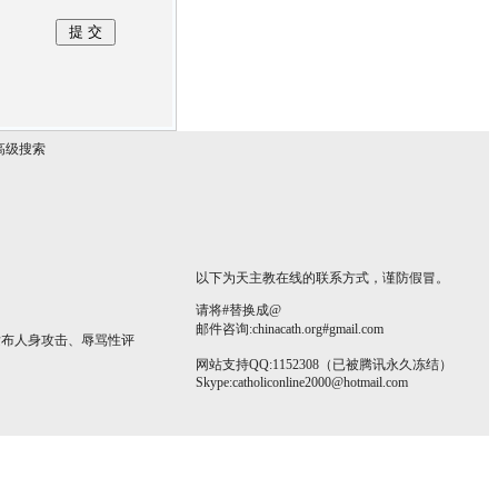
高级搜索
以下为天主教在线的联系方式，谨防假冒。
请将#替换成@
邮件咨询:chinacath.org#gmail.com
发布人身攻击、辱骂性评
网站支持QQ:1152308（已被腾讯永久冻结）
Skype:
catholiconline2000@hotmail.com