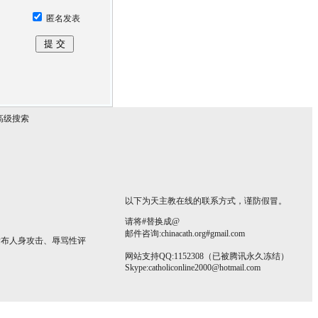
匿名发表
高级搜索
以下为天主教在线的联系方式，谨防假冒。
请将#替换成@
邮件咨询:chinacath.org#gmail.com
发布人身攻击、辱骂性评
网站支持QQ:1152308（已被腾讯永久冻结）
Skype:
catholiconline2000@hotmail.com