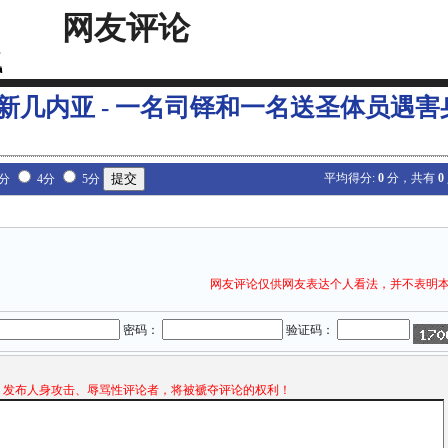
网友评论
新几内亚 - 一名司铎和一名送圣体员遇害
平均得分:
0
分，共有
0
3分
4分
5分
网友评论仅供网友表达个人看法，并不表明
密码：
验证码：
发布人身攻击、辱骂性评论者，将被褫夺评论的权利！