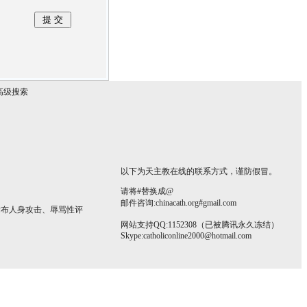
高级搜索
以下为天主教在线的联系方式，谨防假冒。
请将#替换成@
邮件咨询:chinacath.org#gmail.com
发布人身攻击、辱骂性评
网站支持QQ:1152308（已被腾讯永久冻结）
Skype:
catholiconline2000@hotmail.com