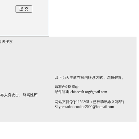
高级搜索
以下为天主教在线的联系方式，谨防假冒。
请将#替换成@
邮件咨询:chinacath.org#gmail.com
发布人身攻击、辱骂性评
网站支持QQ:1152308（已被腾讯永久冻结）
Skype:
catholiconline2000@hotmail.com