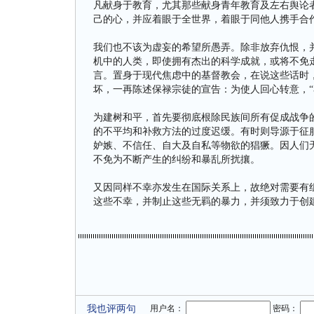
凡献身于教育，尤其那些献身青年教育及左右舆论
己的心，并应着眼于全世界，着眼于同他人携手合
我们也不该为虚妄的希望所愚弄。除非放弃仇恨，
机中的人类，即使拥有杰出的科学成就，或将不免
言。置身于现代焦虑中的基督教会，在说这些话时
坏，一再陈述保禄宗徒的宣告：为使人回心转意，“
为建树和平，首先要彻底根除民族间所有促成战争
的不平均和补救方法的过度迟缓。有时则导源于征
妒嫉、不信任、自大及自私等物欲的猖獗。因人们
不免为不断产生的纠纷和暴乱所扰攘。
又因同样不幸亦发生在国际关系上，故绝对需要有
这些不幸，并制止这些无羁的暴力，并须致力于创
我也评两句
用户名：
密码：