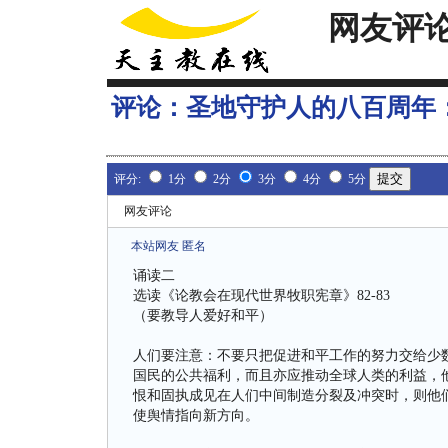
网友评
评论：
圣地守护人的八百周年
评分:
1分
2分
3分
4分
5分
网友评论
本站网友 匿名
诵读二
选读《论教会在现代世界牧职宪章》82-83
（要教导人爱好和平）
人们要注意：不要只把促进和平工作的努力交给少
国民的公共福利，而且亦应推动全球人类的利益，
恨和固执成见在人们中间制造分裂及冲突时，则他
使舆情指向新方向。