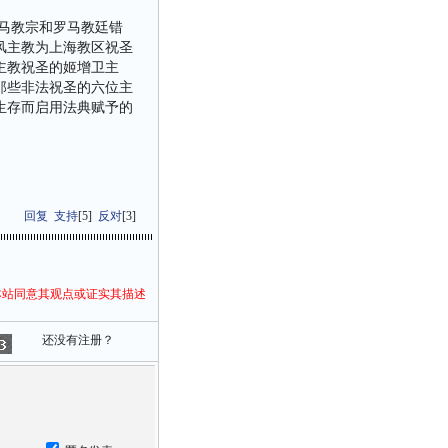
马教宗和罗马教廷错
风主教为上海教区祝圣
主教祝圣的姬增卫主
那些非法祝圣的六位主
生存而启用法典赋予的
回复
支持
[
5
]
反对
[
3
]
本站同意其观点或证实其描述
还没有注册？