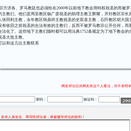
济各、罗马教廷也必须给在2000年以前地下教会用特权祝圣的而被罗
的主教们。他们是周至教区杨广彦祝圣的助理主教王辉耀，开封教区宗长
人张同利主教，永年教区韩鼎祥主教祝圣的史双喜主教，石阡教区胡大国
没有收回之前祝圣的合法有效的主教们，反而不被罗马教宗公开任何，而
合法化了。这些地下主教们随时都可以用法典1752条规定为了地下教会的
祝圣大批主教。
可以和这几位主教联系
网友评论仅供网友表达个人看法，并不表明
密码：
验证码：
发布人身攻击、辱骂性评论者，将被褫夺评论的权利！