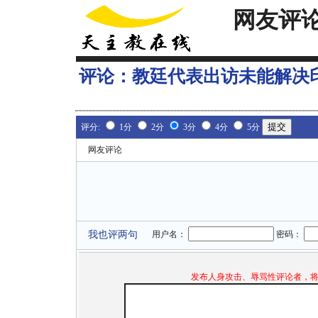
网友评
评论：
教廷代表出访未能解决
评分:
1分
2分
3分
4分
5分
网友评论
我也评两句
用户名：
密码：
发布人身攻击、辱骂性评论者，