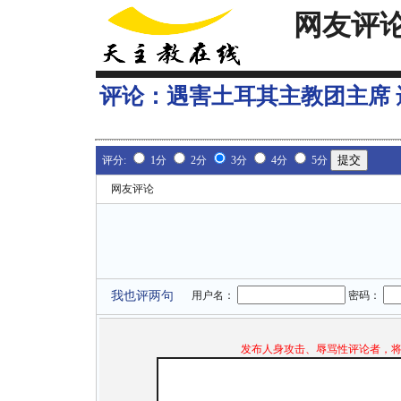
网友评
评论：
遇害土耳其主教团主席
评分:
1分
2分
3分
4分
5分
网友评论
我也评两句
用户名：
密码：
发布人身攻击、辱骂性评论者，