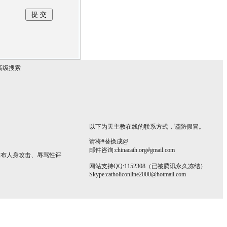
高级搜索
以下为天主教在线的联系方式，谨防假冒。
请将#替换成@
邮件咨询:chinacath.org#gmail.com
发布人身攻击、辱骂性评
网站支持QQ:1152308（已被腾讯永久冻结）
Skype:
catholiconline2000@hotmail.com