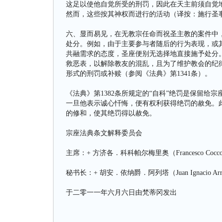
这足以使他自觉所受的刑罚，因此在天主前须自觉
然而，这些按其神权而进行的活动（译按：施行圣
六、显而易见，在无教宗任命而祝圣主教的案件中
处分。例如，由于主要参与者随后的行为表现，或
共融需求的态度，圣座便别无选择地直接施予处分
救恶表，以解除教友的混乱，且为了维护教会的纪律
形式的刑罚或补赎（参阅《法典》第1341条）。
《法典》第1382条所规定的“自科”绝罚是保留给
一旦他表示诚心忏悔，便有权利获得绝罚的赦免。
的修和，使其绝罚得以赦免。
宗座法典条文解释委员会
主席：+ 方济各．科科帕尔梅里奥（Francesco Cocco
秘书长：+ 胡安．依纳爵．阿列塔（Juan Ignacio Arr
于二零一一年六月六日由梵蒂冈发出