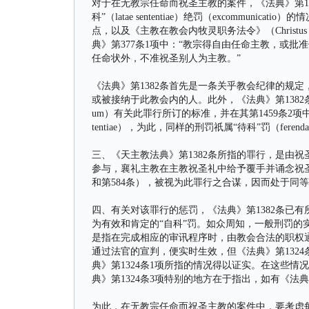
对于在无教宗任命而祝圣主教的案件，《法典》第1
科”（latae sententiae）绝罚（excommunica
点，以及《主教在教会内牧灵职务法令》（Christu
典》第377条1项中：“教宗得自由任命主教，或批准
任命状外，不准祝圣别人为主教。”
《法典》第1382条首先是一条关乎教会纪律的规
或被接纳于此教会内的人。此外，《法典》第1382条也合乎《东方
um）有关此罪行所订的标准，并在其第1459条2项中
tentiae），为此，同样的刑罚祇属“待科”罚（ferendae s
三、《天主教法典》第1382条所指的罪行，是由
参与，襄礼主教在主教祝圣礼中给予覆手并诵念祝圣祷词（参阅
和第584条），被视为此罪行之合谋，因而处于同
四、有关对该罪行的惩罚，《法典》第1382条已
为有效和肯定的“自科”罚。如众周知，一般刑罚的实
是指在完成相应的审讯程序时，由教会合法的职权通
通过法官的宣判，便实时生效，但《法典》第1324
典》第1324条1项所指的情况得以证实。在这些
典》第1324条3项特别的地方在于指出，如有《法典
为此，在无教宗任命而祝圣主教的案件中，要考虑每