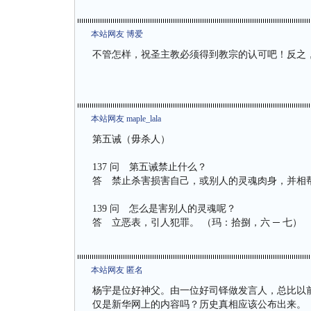
本站网友 博爱
不管怎样，祝圣主教必须得到教宗的认可吧！反之
本站网友 maple_lala
第五诫（毋杀人）
137 问 第五诫禁止什么？
答 禁止杀害损害自己，或别人的灵魂肉身，并相帮
139 问 怎么是害别人的灵魂呢？
答 立恶表，引人犯罪。 （玛：拾捌，六 ─ 七）
本站网友 匿名
杨宇是位好神父。由一位好司铎做发言人，总比以前
仅是新华网上的内容吗？历史真相应该公布出来。