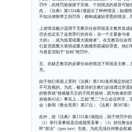
罚中，此绝罚祇保留于宗座。个别情况的差异可能
此，《法典》第1324条1项提出了种种情况：如
不知法律附带之刑罚等，都构成减轻罪责的情况，而
上述情况极少适用于无教宗任命而祝圣主教所造成的罪
历史也证实了这类罪行的存在：当一个主要参与者
大的），或为急需或重大困难者”。在无教宗任命
们是否因重大畏惧或重大困难而获减轻罪责。他们
与者是否陷于“自科”绝罚中。
五、在缺乏教宗的必要任命的情况下而祝圣主教，
充。
由于他们表面上受到《法典》第1382条所规定的
不可忽视的。为此，被牵涉的主教们必须透过所需
的牧养就“很难被天主的子民所接纳，因为牧者的管
劝谕第43点）事实上，正如“梵二”大公会议所言
会（参阅《教会宪章》第27点；《法典》第387条
此外，按《法典》第1331条1项指出，陷于绝罚
（2）举行圣事或圣仪或领受圣事；（3）担任教会
即“按法”（ipso iure）生效。为此无须任何