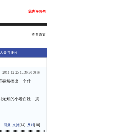
我也评两句
查看原文
人参与评分
2011-12-25 15:36:30 发表
再突然搞出一个什
叫无知的小老百姓，搞
回复
支持
[
14
]
反对
[
10
]