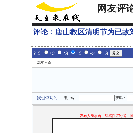
网友评
评论：
唐山教区清明节为已故
评分:
1分
2分
3分
4分
5分
网友评论
我也评两句
用户名：
密码：
发布人身攻击、辱骂性评论者，