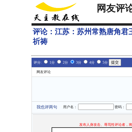
网友评
评论：
江苏：苏州常熟唐角君
祈祷
评分:
1分
2分
3分
4分
5分
网友评论
我也评两句
用户名：
密码：
发布人身攻击、辱骂性评论者，