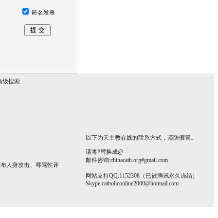
匿名发表
高级搜索
以下为天主教在线的联系方式，谨防假冒。
请将#替换成@
邮件咨询:chinacath.org#gmail.com
发布人身攻击、辱骂性评
网站支持QQ:1152308（已被腾讯永久冻结）
Skype:
catholiconline2000@hotmail.com