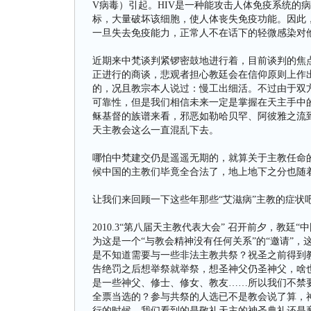
V病毒）引起。HIV是一种能攻击人体免疫系统的
标，大量破坏该细胞，使人体丧失免疫功能。因此
一旦失去免疫能力，正常人不在话下的轻微感染对
近期来中梵谈判紧锣密鼓地进行着，目前谈判的焦
正进行的商谈，悲观者担心教廷会在信仰原则上作
的，况且教宗本人说过：慢工出细活。不过由于双
可靠性，但是我们相信未来一定是掌握在天主手中
稣基督的族谱来看，邪恶如勒哈贝罕、阿彼雅之流
天主教会这么一直混乱下去。
哪怕中梵建交仍是遥遥无期的，就算关于主教任命
候中国的主教们毕竟全合法了，地上地下之分也随
让我们来回顾一下这些年那些“艾滋病”主教的症状
2010.3“第八届天主教代表大会” 召开前夕，教
为这是一个“与教会精神没有任何关系”的“邀请”
是不知道需要与一些非法主教共祭？祝圣之前得到教
告绝罚之后想举祭就举祭，想圣神父仍圣神父，啥
是一些神父、修士、修女、教友……所以我们不禁
全票当选的？参与共祭的人选已不是教会说了算，
行的时候，我们看到的是敬礼天主的神圣典礼还是