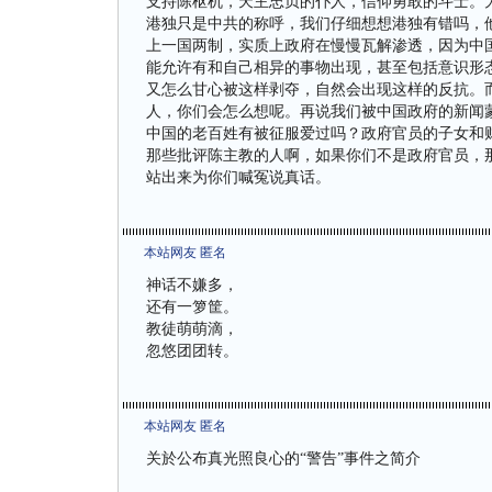
支持陈枢机，天主忠贞的仆人，信仰勇敢的斗士。
港独只是中共的称呼，我们仔细想想港独有错吗，
上一国两制，实质上政府在慢慢瓦解渗透，因为中
能允许有和自己相异的事物出现，甚至包括意识形
又怎么甘心被这样剥夺，自然会出现这样的反抗。
人，你们会怎么想呢。再说我们被中国政府的新闻
中国的老百姓有被征服爱过吗？政府官员的子女和
那些批评陈主教的人啊，如果你们不是政府官员，
站出来为你们喊冤说真话。
本站网友 匿名
神话不嫌多，
还有一箩筐。
教徒萌萌滴，
忽悠团团转。
本站网友 匿名
关於公布真光照良心的“警告”事件之简介