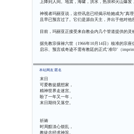
上降到人间。地震，海啸，洪水，热浪和火山爆发
神视者玛丽亚说，这些讯息已经揭示给她成为“真理
且早已预言过了。它们是源自天主，并出于他对他
目前，玛丽亚正接受来自教会内几个管道提供的灵
据先教宗保禄六世（1966年10月14日）核准的宗座
启示、预言或奇迹不需有教廷的正式‘准印’（imprima
本站网友 匿名
末日
可爱教徒臆想家，
精神世界走迷宫。
盼了一年又一年，
末日期待又落空。
祈祷
时局黯淡心烦乱，
教徒念经求神旨。