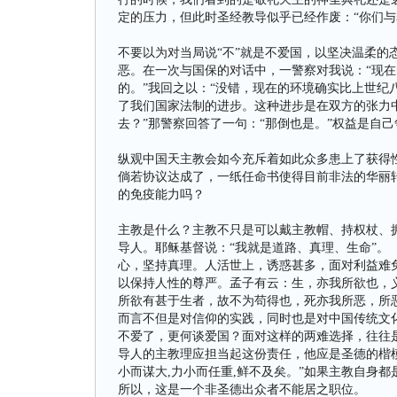
定的压力，但此时圣经教导似乎已经作废：“你们与
不要以为对当局说“不”就是不爱国，以坚决温柔的
恶。在一次与国保的对话中，一警察对我说：“现
的。”我回之以：“没错，现在的环境确实比上世纪
了我们国家法制的进步。这种进步是在双方的张力
去？”那警察回答了一句：“那倒也是。”权益是自
纵观中国天主教会如今充斥着如此众多患上了获得
倘若协议达成了，一纸任命书使得目前非法的华丽
的免疫能力吗？
主教是什么？主教不只是可以戴主教帽、持权杖、
导人。耶稣基督说：“我就是道路、真理、生命”。
心，坚持真理。人活世上，诱惑甚多，面对利益难
以保持人性的尊严。孟子有云：生，亦我所欲也，
所欲有甚于生者，故不为苟得也，死亦我所恶，所
而言不但是对信仰的实践，同时也是对中国传统文
不爱了，更何谈爱国？面对这样的两难选择，往往
导人的主教理应担当起这份责任，他应是圣德的楷模
小而谋大,力小而任重,鲜不及矣。”如果主教自身
所以，这是一个非圣德出众者不能居之职位。