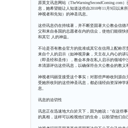
原英文讯息网站（TheWarningSecondComi
息，她希望能让人知道这些自2010年11月9日以来所收到有
神视者和先知）的神圣讯息。
这些讯息仍在持续著，并不断坚固著大公教会信德
父和来自各国的志愿者在内的信众，使他们能很快
和其它 人的神益。
不论是否有教会官方的批准或其它在信用上配称尽
来自个人的启示（如神视异象，天主在人内心的讲话“int
（即圣经和圣传），教会本身在私人启示的领域中
本清源评估这些讯息，以确保符合大公教会的教义
神视者玛丽亚接受这个事实︰对那些声称收到源自
受她所收到的这些神圣讯息，都必须经由资深神学
息。
讯息的迫切性
讯息正在迅速地大白於天下，因为她说︰“在这些
的真相，这样可以检视他们的生命，以盼望他们自