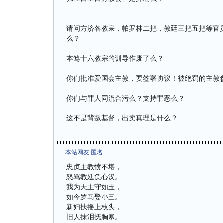
请问方济各教宗，帕罗林二把，教廷三把五把等官
么？
本笃十六教宗的训导作废了么？
你们批准爱国会主教，要签署协议！被绝罚的主教
你们与罪人同流合污么？支持罪恶么？
这不是背叛基督，出卖真理是什么？
本站网友 匿名
忠贞主教愤不堪，
怒骂教廷负心汉。
我为天主守如玉，
如今罗马娶小三。
新妇扶摇上枝头，
旧人抹泪抚胸寒。