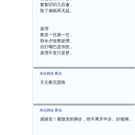
絮絮叨叨几百遍，
除了催眠再无益。
真理
教皇一任接一任，
朝令夕改教徒懵。
自打嘴巴是传统，
真理不变只是梦。
本站网友 匿名
天主教完蛋咯
本站网友 匿名
感谢党！紧随党的脚步，绝不离开半步。好猪脚。