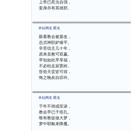
上帝已死当自强，
妾身亦有英雄胆。
本站网友 匿名
眼看教会被篡改，
忠贞神职妒难平。
辛苦信主几十年，
原来卖教可双赢。
早知如此早享福，
不必枯走寂寞岭。
世俗天堂皆可得，
悔之晚矣自叹吟。
本站网友 匿名
千年不倒成笑谈，
教会早已千疮孔。
唯有教徒做大梦，
梦中耶稣来降魔。