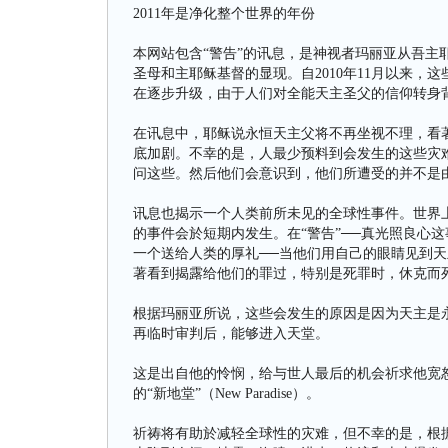
2011年是净化整个世界的年份
本网站包含“警告”的讯息，是神视者玛丽亚从吾主
圣母和主耶稣基督的显现。自2010年11月以来
在逐步升级，由于人们对全能天主圣父的信仰转身
在讯息中，耶稣说永恒天主父将不再坐视不理，看著
底加剧。不幸的是，人最少预料到会发生的这些灾
问这些。然后他们会意识到，他们所遭受的并不是
讯息也揭示一个人类前所未见的全球性事件。世界
的事件会於短期内发生。在“警告”──真光照良心
一个送给人类的厚礼──当他们用自己的眼睛见到
著看到揭露给他们的罪过，特别是死罪时，休克而
根据玛丽亚所说，这些会发生的原因是因为天主是
再临时审判后，能够进入天堂。
这是出自他的怜悯，给与世人最后的机会祈求他宽
的“新地堂”（New Paradise）。
祈祷将有助於减轻全球性的灾难，但不幸的是，根