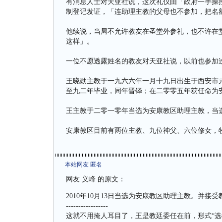
有消息人士对天亚社说，这次礼仪由「政府一手操
制登记发证，「连助理主教的父母也不参加，把名
他续说，当局不允许教友在圣堂外参礼，也不许在
这样」。
一位不愿透露姓名的教友对天亚社说，以前也参加
王晓勋主教于一九六六年一月十九日出生于西安市
至九二年毕业，同年晋铎；在二零零五年获任命为
王主教于二零一零年当选为安康教区助理主教，当
安康教区目前有两位主教、九位神父、六位修女，
本站网友 匿名
网友 义峰 的原文：
2010年10月13日当选为安康教区助理主教。并接
-----------------
这就不用掩人耳目了，王是教廷委任在前，形式“选举