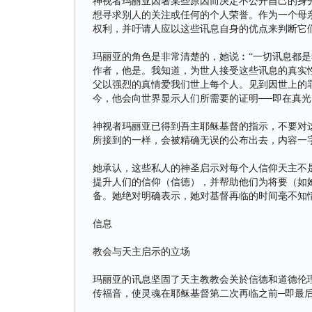
神视者玛丽亚因著某些原因而决定不公开自己的身
想寻求别人的关注或任何的个人荣誉。作为一个母
权利，并吁请人应以这些讯息自身的优点来判断它
玛丽亚的角色是非常清楚的，她说︰“一切讯息都
作者，他是。我知道，为世人接受这些讯息的真实
父以强烈的真情爱我们世上每个人。见到因世上的罪
今，他会向世界显示人们所需要的证明──即在真光
神视者玛丽亚已得到吾主耶稣基督的指示，不要对
所接到的一样，会被精确无误的公布出去，内容一
她承认，这些私人的神圣启示对每个人信仰天主不
提升人们的信仰（信德），并帮助他们为将要（如
备。她绝对明确表示，她对基督再临的时间毫不知
信息
教会与天主启示的立场
玛丽亚的讯息坚固了天主教教会关於信德和道德伦
传福音，使灵魂在耶稣基督第二次再临之前─即最