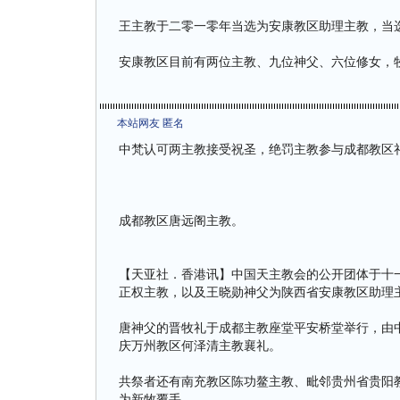
王主教于二零一零年当选为安康教区助理主教，当
安康教区目前有两位主教、九位神父、六位修女，
本站网友 匿名
中梵认可两主教接受祝圣，绝罚主教参与成都教区
成都教区唐远阁主教。
【天亚社．香港讯】中国天主教会的公开团体于十
正权主教，以及王晓勋神父为陕西省安康教区助理
唐神父的晋牧礼于成都主教座堂平安桥堂举行，由
庆万州教区何泽清主教襄礼。
共祭者还有南充教区陈功鳌主教、毗邻贵州省贵阳
为新牧覆手。