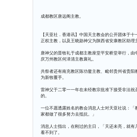
成都教区唐远阁主教。
【天亚社．香港讯】中国天主教会的公开团体于十
正权主教，以及王晓勋神父为陕西省安康教区助理
唐神父的晋牧礼于成都主教座堂平安桥堂举行，由
庆万州教区何泽清主教襄礼。
共祭者还有南充教区陈功鳌主教、毗邻贵州省贵阳
为新牧覆手。
雷神父于二零一一年在未经教宗批准下接受非法祝
的。
一位不愿透露姓名的教会消息人士对天亚社说：「
家都做了很多努力去抵抗。」
消息人士指出，在刚过的主日，「天还未亮，就有
看不到了。