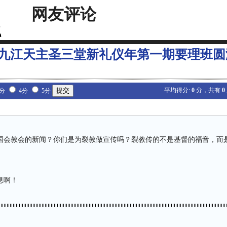
网友评论
九江天主圣三堂新礼仪年第一期要理班圆
平均得分:
0
分，共有
0
3分
4分
5分
国会教会的新闻？你们是为裂教做宣传吗？裂教传的不是基督的福音，而
息啊！