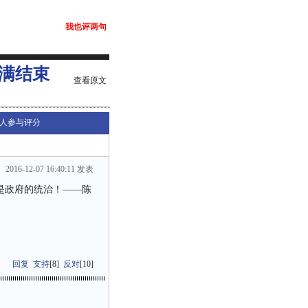
我也评两句
满结束
查看原文
人参与评分
2016-12-07 16:40:11 发表
是政府的统治！——陈
回复
支持
[
8
]
反对
[
10
]