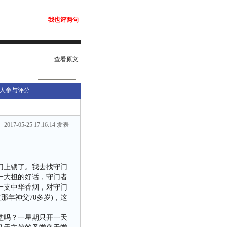
我也评两句
查看原文
人参与评分
2017-05-25 17:16:14 发表
门上锁了。我去找守门
一大担的好话，守门者
一支中华香烟，对守门
那年神父70多岁)，这
堂吗？一星期只开一天