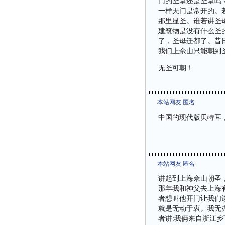
门的圣堂还是圣堂吗
一样天门是常开的。
那里显圣。谁若讲圣
建筑物是没有什么圣
了，圣母迁都了。昔
我们上佘山只能朝到
无圣可朝！
本站网友 匿名
中国的现代版贝特耳
本站网友 匿名
讲起到上海佘山朝圣
那年我和神父去上海
者想叫他开门让我们
就是无动于衷。我无
者讲:我俩来自浙江乡