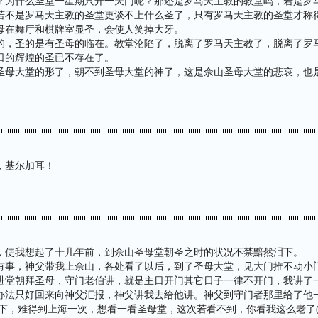
？为什么圣堂一星期只开一天门呢？那还是罗马天主教的教堂吗，若是罗
若不是罗马天主教的圣堂更谈不上什么圣了，只有罗马天主教的圣堂才称
母在舞厅和棋牌室显圣，会使人笑掉大牙。
的，圣的是有圣母的临在。教堂沦陷了，脱离了罗马天主教了，脱离了罗
日的辉煌的圣已不存在了。
圣母大堂的形了，朝不到圣母大堂的神了，这是佘山圣母大堂的悲哀，也
，基尔加耳！
，使我想起了十几年前，到佘山圣母堂朝圣之时的状况不禁黯然泪下。
有事，神父带我上佘山，各处看了以后，到了圣母大堂，见大门推不动小
进堂朝拜圣母，守门老伯讲，就是主日开门其它日子一律不开门，我讲了
办法只好回来向神父汇报，神父讲我去给他讲。神父到守门者那里给了他
下，难得到上海一次，想看一看圣母堂，这次若看不到，你看我这么老了(