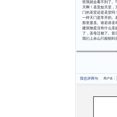
世我就会看不到了。
天啊！圣堂如天堂，
门的圣堂还是圣堂吗
一样天门是常开的。
那里显圣。谁若讲圣
建筑物是没有什么圣
了，圣母迁都了。昔
我们上佘山只能朝到
我也评两句
用户名：