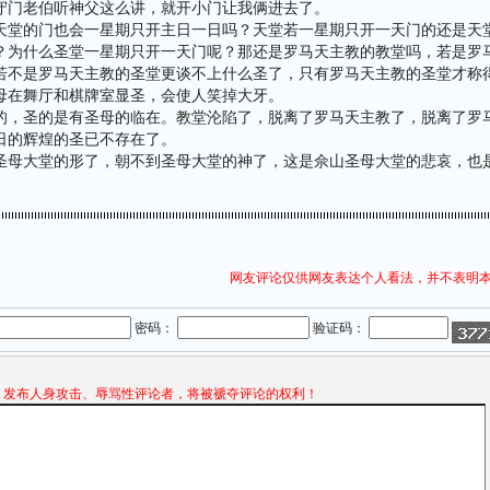
守门老伯听神父这么讲，就开小门让我俩进去了。
天堂的门也会一星期只开主日一日吗？天堂若一星期只开一天门的还是天
？为什么圣堂一星期只开一天门呢？那还是罗马天主教的教堂吗，若是罗
若不是罗马天主教的圣堂更谈不上什么圣了，只有罗马天主教的圣堂才称
母在舞厅和棋牌室显圣，会使人笑掉大牙。
的，圣的是有圣母的临在。教堂沦陷了，脱离了罗马天主教了，脱离了罗
日的辉煌的圣已不存在了。
圣母大堂的形了，朝不到圣母大堂的神了，这是佘山圣母大堂的悲哀，也
网友评论仅供网友表达个人看法，并不表明
密码：
验证码：
发布人身攻击、辱骂性评论者，将被褫夺评论的权利！