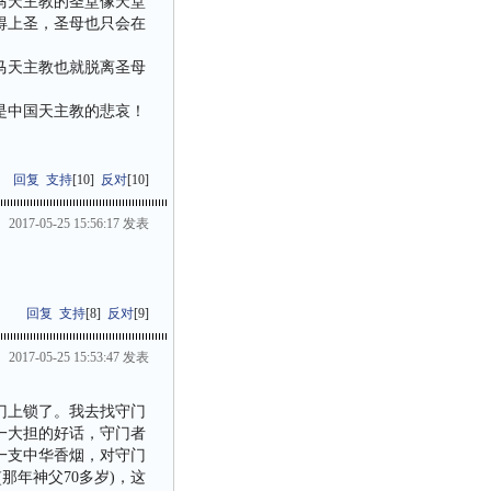
马天主教的圣堂像天堂
得上圣，圣母也只会在
马天主教也就脱离圣母
是中国天主教的悲哀！
回复
支持
[
10
]
反对
[
10
]
2017-05-25 15:56:17 发表
回复
支持
[
8
]
反对
[
9
]
2017-05-25 15:53:47 发表
门上锁了。我去找守门
一大担的好话，守门者
一支中华香烟，对守门
那年神父70多岁)，这