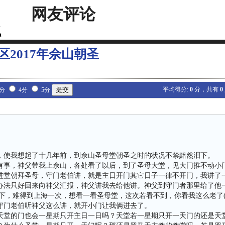
网友评论
区2017年佘山朝圣
平均得分:
0
分，共有
0
3分
4分
5分
，使我想起了十几年前，到佘山圣母堂朝圣之时的状况不禁黯然泪下。
有事，神父带我上佘山，各处看了以后，到了圣母大堂，见大门推不动小
进堂朝拜圣母，守门老伯讲，就是主日开门其它日子一律不开门，我讲了
办法只好回来向神父汇报，神父讲我去给他讲。神父到守门者那里给了他
下，难得到上海一次，想看一看圣母堂，这次若看不到，你看我这么老了(
守门老伯听神父这么讲，就开小门让我俩进去了。
天堂的门也会一星期只开主日一日吗？天堂若一星期只开一天门的还是天