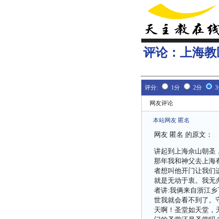
评论：
上海教
评分:
1分
2分
网友评论
本站网友 匿名
网友 匿名 的原文：
讲起到上海佘山朝圣
那年我和神父去上海
者想叫他开门让我们
就是无动于衷。我无
者讲:我俩来自浙江乡
世我就会看不到了。
天啊！圣堂如天堂，