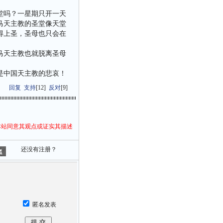
堂吗？一星期只开一天
马天主教的圣堂像天堂
得上圣，圣母也只会在
马天主教也就脱离圣母
是中国天主教的悲哀！
回复
支持
[
12
]
反对
[
9
]
本站同意其观点或证实其描述
还没有注册？
匿名发表