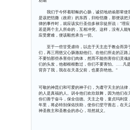
劝谕
我们于今怀着耶稣的心肠，诚切地劝谕那辈使我
是该把恺撒（政府）的东西，归给恺撒，那便该把
律的事件时，就应该实行圣伯多禄宗徒所说：”理应
若是两个主人所命的，互相冲突。这样，没有人能
应受窘难，便该毅然承当一切。
至于一些甘受虐待，以忠于天主忠于教会而异于常
们，再三用慈父心肠激励他们。在他们所走的正路
不要怕那些杀害你们肉体，然而不能伤害你们灵魂的人
们的头发，他都根根数过，你们不要害怕。.....
背弃了我，我在在天圣父前，也要弃绝他。“
可敬的神昆们和可爱的神子们，为遵守天主的法律
的人是真福的人。训令他们欢欣鼓舞，因为他们在
你们善于奋斗，保全信德。天主之母，童贞玛利亚
年里，将必特别保佑扶助，使你们坚守善志，在天
神圣救主和圣教会的赤心，坦然就义。