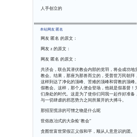
人手创立的
本站网友 匿名
网友 匿名 的原文：
网友 z 的原文：
网友 匿名 的原文：
共济会，联合其潜伏教会内部的党羽，将会成功地
教会。结果，那座为那兽而立的，受普世万民朝拜
这样到达了净化的顶峰、苦难的顶峰和背教的顶峰
假教会。这样，那个人便会登场，他就是假基督！
们身处的时代。这是为了使你们同我一起作好准备
与一切肆虐的邪恶势力之间所展开的大搏斗。
那招至慌凉的可憎之物是什么呢
世俗政冶式的大杂烩‘教会”
贪图世富世荣假正义假和平，顺从人意意识的团。