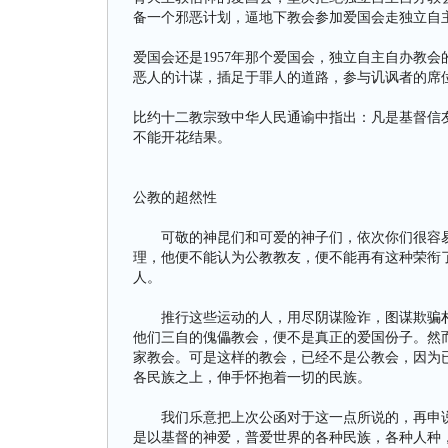
备一个邪恶计划，逼地下教会参加爱国会走独立自
爱国会还是1957年那个爱国会，独立自主自办教
恶人的计谋，插足于罪人的道路，参与讥讽者的席
比约十二教宗致中华人民通谕中指出：凡是基督信
不能开花结果。
公教的超然性
可敬的神昆们和可爱的神子们，依次你们很容易
理，他便不能认为公教教友，便不能再有这种荣衔了
人。
推行这些运动的人，用尽阴谋险诈，图谋欺骗朴
他们三自的傀儡教会，便不是真正的爱国份子。然
家教会。可是这样的教会，已经不是公教会，因为已
各民族之上，伸手怀抱着一切的民族。
我们乐意把上次公函对于这一点所说的，再申说
是以基督的神爱，普爱世界的各种民族，各种人种