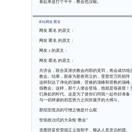
看起来是打个平手，教会也没输。
本站网友 匿名
网友 匿名 的原文：
网友 匿名 的原文：
网友 z 的原文：
网友 匿名 的原文：
共济会，联合其潜伏教会内部的党羽，将会成功地
教会。结果，那座为那兽而立的，受普世万民朝拜
这样到达了净化的顶峰、苦难的顶峰和背教的顶峰
假教会。这样，那个人便会登场，他就是假基督！
们身处的时代。这是为了使你们同我一起作好准备
与一切肆虐的邪恶势力之间所展开的大搏斗。
那招至慌凉的可憎之物是什么呢
世俗政冶式的大杂烩‘教会”
贪图世富世荣假正义假和平，顺从人意意识的团。