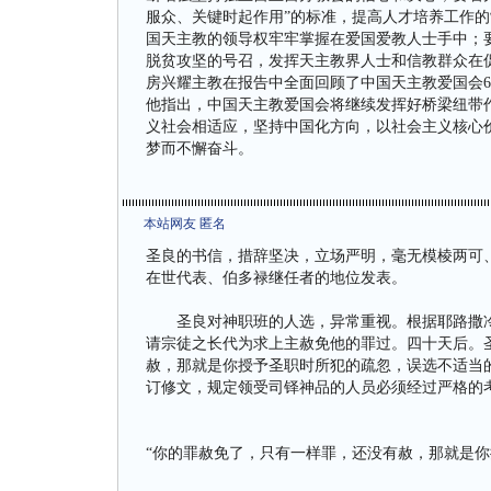
服众、关键时起作用”的标准，提高人才培养工作
国天主教的领导权牢牢掌握在爱国爱教人士手中；
脱贫攻坚的号召，发挥天主教界人士和信教群众在
房兴耀主教在报告中全面回顾了中国天主教爱国会
他指出，中国天主教爱国会将继续发挥好桥梁纽带
义社会相适应，坚持中国化方向，以社会主义核心
梦而不懈奋斗。
本站网友 匿名
圣良的书信，措辞坚决，立场严明，毫无模棱两可
在世代表、伯多禄继任者的地位发表。
圣良对神职班的人选，异常重视。根据耶路撒冷
请宗徒之长代为求上主赦免他的罪过。四十天后。
赦，那就是你授予圣职时所犯的疏忽，误选不适当
订修文，规定领受司铎神品的人员必须经过严格
“你的罪赦免了，只有一样罪，还没有赦，那就是