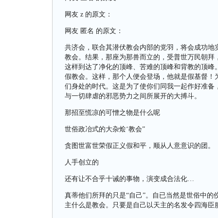
网友 z 的原文：
网友 匿名 的原文：
共济会，联合其潜伏教会内部的党羽，将会成功地
教会。结果，那座为那兽而立的，受普世万民朝拜
这样到达了净化的顶峰、苦难的顶峰和背教的顶峰
假教会。这样，那个人便会登场，他就是假基督！
们身处的时代。这是为了使你们同我一起作好准备
与一切肆虐的邪恶势力之间所展开的大搏斗。
那招至慌凉的可憎之物是什么呢
世俗政冶式的大杂烩‘教会”
贪图世富世荣假正义假和平，顺从人意意识的团。
人手创立的
还有让不合乎十诫的事物，演变成合法化…
真蒂他们所拜的只是“自己”。自已当然是世俗中的
主什么是教会。只要是自己以天主的名发令四海臣