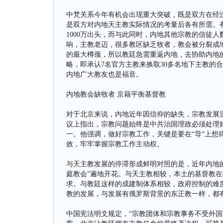
中梵关系今年有机会出现重大突破，既是双方在经过
是双方对内地天主教实际情况的考量后各有所需。有
1000万出头，而与此同时，内地其他宗教的信徒
响，主教老迈，很多教区缺乏牧者，教会被分裂成
的最大樽颈，所以教廷急需重返内地，去协助内地的
略，即承认7名官方主教来换取30多名地下主教的
内地广大教友也是福音。
内地教会缺牧者 京藉平衡基督教
对于北京来说，内地近年因信仰的缺失，宗教发展迅
议上指出，宗教问题始终是中共治国理政必须处理
一。他强调，做好宗教工作，关键是要在“导”上想得
效，牢牢掌握宗教工作主动权。
与天主教发展的停滞形成鲜明对照的是，近年内地的基
庭教会”遍地开花。与天主教相较，本土的基督教
求。与教廷这样的成建制体系相较，政府控制的难
教的发展，与发展有俄罗斯背景的东正教一样，都
中国宪法明文规定，“宗教团体和宗教事务不受外国