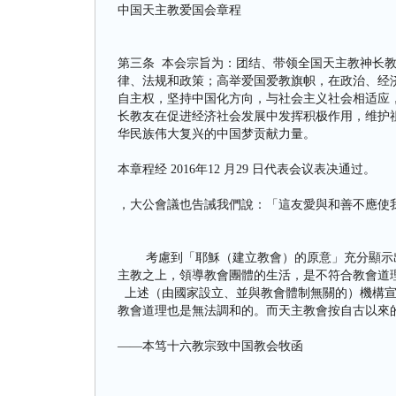
中国天主教爱国会章程
第三条 本会宗旨为：团结、带领全国天主教神长
律、法规和政策；高举爱国爱教旗帜，在政治、经
自主权，坚持中国化方向，与社会主义社会相适应
长教友在促进经济社会发展中发挥积极作用，维护
华民族伟大复兴的中国梦贡献力量。
本章程经 2016年12 月29 日代表会议表决通过。
，大公會議也告誡我們說：「這友愛與和善不應使我
考慮到「耶穌（建立教會）的原意」充分顯示出
主教之上，領導教會團體的生活，是不符合教會道
上述（由國家設立、並與教會體制無關的）機構宣
教會道理也是無法調和的。而天主教會按自古以來
——本笃十六教宗致中国教会牧函