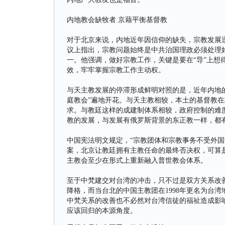
内地教会缺牧者 京藉平衡基督教
对于北京来说，内地近年因信仰的缺失，宗教发展迅
议上指出，宗教问题始终是中共治国理政必须处理
一。他强调，做好宗教工作，关键是要在“导”上想得
效，牢牢掌握宗教工作主动权。
与天主教发展的停滞形成鲜明对照的是，近年内地的基
庭教会”遍地开花。与天主教相较，本土的基督教
求。与教廷这样的成建制体系相较，政府控制的难
教的发展，与发展有俄罗斯背景的东正教一样，都
中国宪法明文规定，“宗教团体和宗教事务不受外国
案，北京让教廷拥有主教任命的最终否决权，可算
主教会至少在形式上重新融入普世教会体系。
至于中梵建交对台湾的冲击，只不过是双方关系改
降格，而当台北的中国主教团在1998年更名为台
中梵关系的改善也不必然对台湾信徒的福祉造成影响
应该回归的本源角度。