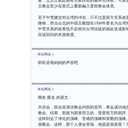
案，北京让教廷拥有主教任命的最终否决权，可算
主教会至少在形式上重新融入普世教会体系。
至于中梵建交对台湾的冲击，只不过是双方关系改
降格，而当台北的中国主教团在1998年更名为台
中梵关系的改善也不必然对台湾信徒的福祉造成影响
应该回归的本源角度。
本站网友 y
听听圣母妈妈的声音吧
本站网友 z
网友 匿名 的原文：
共济会，联合其潜伏教会内部的党羽，将会成功地
教会。结果，那座为那兽而立的，受普世万民朝拜
这样到达了净化的顶峰、苦难的顶峰和背教的顶峰
假教会。这样，那个人便会登场，他就是假基督！