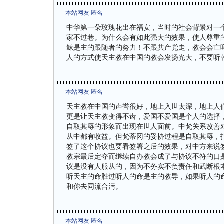
本站网友 匿名
中华第一朵玫瑰花出在福安，当时的社会背景对一
家不过巷。为什么会有如此强大的效果，使人尊重
稣是主的跟随者的努力！不跟共产党走，教会会亡
人的方式使天主教在中国的教会发扬光大，不要听
本站网友 匿名
天主教在中国的声誉很好，地上入世太深，地上人
更是让天主教变得不齿，爱国不爱国是个人的选择
自取其辱的形象而出现在世人面前。中梵关系改善
从中都有收益。但梵蒂冈的妥协过程是自取其辱，
签了这个协议也要看签署之后的效果，对中方来说
教宗最后定夺而继续自办教会成了与协议不符的口
议是没有人服从的，因为不务实不负责任和武断根
听天主的命胜过听人的命是主的教导，如果听人的
和你去同流合污。
本站网友 匿名