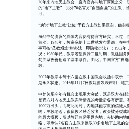
70年来内地天主教会一直有官办与地下两派之分，现
的“地下主教”，另外70名官方“自选自圣”的主教
可。
“劝说”地下主教“让位”予官方主教如果属实，确
虽然中梵协议的具体内容仍有待官方证实，不过，过
首次。1948年，教宗庇护十二世就发布通谕：在
事可按“圣教艰难”时办法（即隐秘办法）；1962
况；1980年代，教宗若望保禄二世时期，教廷国
梵关系改善创造了基本条件。由此，中国官方“自选
教。
2007年教宗本笃十六世在致中国教会牧函中表示，
是永久状态。2016年11月7日教廷曾发表声明，
中梵关系今年有机会出现重大突破，既是双方在经过
是双方对内地天主教实际情况的考量后各有所需。有
1000万出头，而与此同时，内地其他宗教的信徒
响，主教老迈，很多教区缺乏牧者，教会被分裂成
的最大樽颈，所以教廷急需重返内地，去协助内地的
略，即承认7名官方主教来换取30多名地下主教的
内地广大教友也是福音。