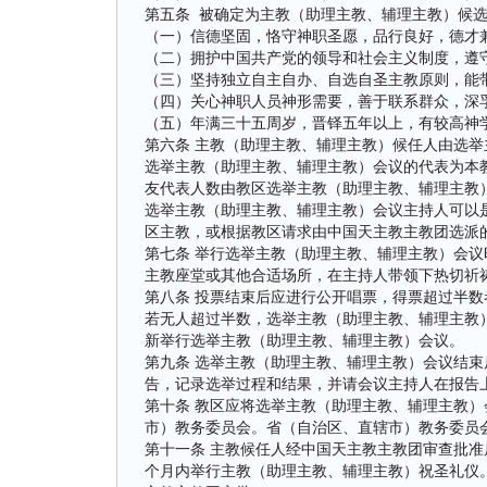
第五条 被确定为主教（助理主教、辅理主教）候
（一）信德坚固，恪守神职圣愿，品行良好，德才
（二）拥护中国共产党的领导和社会主义制度，遵
（三）坚持独立自主自办、自选自圣主教原则，能
（四）关心神职人员神形需要，善于联系群众，深
（五）年满三十五周岁，晋铎五年以上，有较高神
第六条 主教（助理主教、辅理主教）候任人由选
选举主教（助理主教、辅理主教）会议的代表为本
友代表人数由教区选举主教（助理主教、辅理主教
选举主教（助理主教、辅理主教）会议主持人可以
区主教，或根据教区请求由中国天主教主教团选派
第七条 举行选举主教（助理主教、辅理主教）会
主教座堂或其他合适场所，在主持人带领下热切祈
第八条 投票结束后应进行公开唱票，得票超过半
若无人超过半数，选举主教（助理主教、辅理主教
新举行选举主教（助理主教、辅理主教）会议。
第九条 选举主教（助理主教、辅理主教）会议结
告，记录选举过程和结果，并请会议主持人在报告
第十条 教区应将选举主教（助理主教、辅理主教
市）教务委员会。省（自治区、直辖市）教务委员
第十一条 主教候任人经中国天主教主教团审查批
个月内举行主教（助理主教、辅理主教）祝圣礼仪