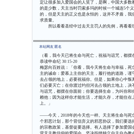
定让很多加入爱国会的人笑了，是啊，中国大多数
的是少数，天主当时罚索多玛的时候一个城连5个
的，但是天主的正义也是永恒的，这并不矛盾，我
求质量。
所以看看圣经中过去天主罚人的先例，再看看现
本站网友 匿名
（看，我今天已将生命与死亡，祝福与诅咒，都摆
恭读申命纪 30:15-20
梅瑟向百姓说：「你看，我今天将生命与幸福，死
主的诫命：爱慕上主你的天主，履行他的道路，谨
去占领的地上，必要祝福你。但是，如果你心中叛
们必要灭亡；在你渡过约但河去占领的土地上，决
与诅咒，都摆在你面前；你要选择生命，为叫你和
赖他；因为这样你才能生活，才能久存，才能住在
上。」
——今天，2018年的今天也一样。天主将生命与
个邪恶计划，那个背信弃义的邪恶协议，我们要选
的宗教政策，基督徒要选择。有人选择了参加爱国
背天主教信仰的爱国会，坚决拒绝独立自主自办教