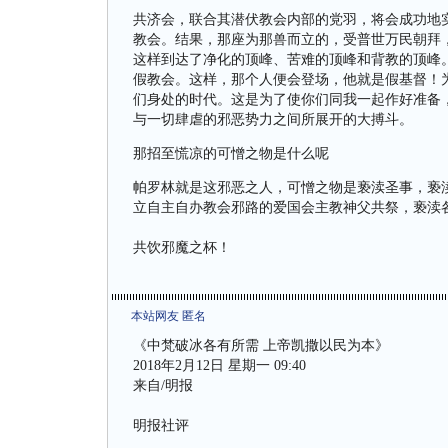
共济会，联合其潜伏教会内部的党羽，将会成功地
教会。结果，那座为那兽而立的，受普世万民朝拜
这样到达了净化的顶峰、苦难的顶峰和背教的顶峰
假教会。这样，那个人便会登场，他就是假基督！
们身处的时代。这是为了使你们同我一起作好准备
与一切肆虐的邪恶势力之间所展开的大搏斗。
那招至慌凉的可憎之物是什么呢
帕罗林就是这邪恶之人，可憎之物是亵渎圣事，亵
立自主自办教会邪路的爱国会主教神父共祭，亵渎
共饮邪魔之杯！
本站网友 匿名
《中梵破冰各有所需 上帝凯撒以民为本》
2018年2月12日 星期一 09:40
来自/明报
明报社评