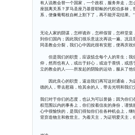
有人说教会替一个国家，一个政权，服务奔走，怎
座脱离关系？罗马圣座乃基督耶稣的代权伯多禄，
系，便像葡萄枝自树上割下了，再不能开花结果。“
无论人家的阴谋，怎样诡诈，怎样假冒，怎样堂皇
到你们国内；因此我们很乐意这次再说一遍。况且
同圣教会分裂，我们心中因此很有安慰，便再庆祝
但是我们的职责，应该惦念每个人的常生；我们
仰，然而也有人，或出于好心，或迫于畏惧，或惑
立的教会的人——所发起的阴险的运动，服从了他
因此良心的职责，逼迫我们再写这封通谕，为训
德的人，带去慰藉，给其余的人，带去光明和我们
我们对于你们的态度，也认为可以誉扬；因为你们
权范围以内的事务上，你们按着信友的身份，谨慎
心中很愉快的，是我们得知你们在各种机会上，继
背弃造物主和救世主。为着天主，为证明爱天主，