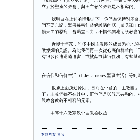
讓我重申（參見第五號），共融與合一是天主公教
立」於聖座的教會，與天主教的教義是不相容的。
我明白在上述的情形之下，你們為保持對基督、
們不要忘記，聖保祿宗徒曾經說過的話（參見羅8:3
賴天主的恩寵，會竭盡己力，不惜代價地衛護教會
近幾十年來，許多中國主教團的成員悉心地領導
做燦爛的見證。為此我們再一次從心底向群羊的「至
有很多位遭遇過迫害、或被禁制執行任務，有些甚
在信仰和信仰生活（fides et mores,聖事
根據上面所述原則，目前在中國的「主教團」，
下」主教們都不在其中，而他們是與教宗共融的。
與教會教義不相容的元素。
——本笃十六教宗致中国教会牧函
本站网友 匿名