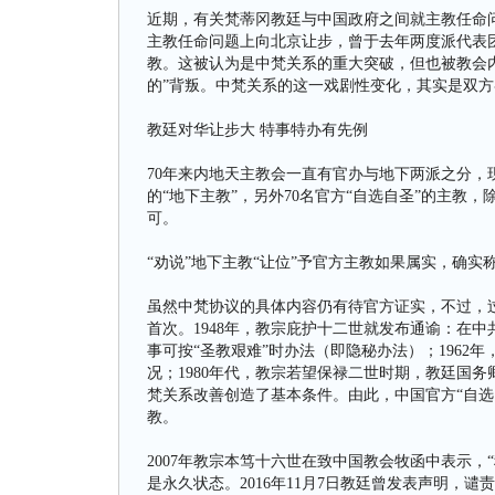
近期，有关梵蒂冈教廷与中国政府之间就主教任命
主教任命问题上向北京让步，曾于去年两度派代表
教。这被认为是中梵关系的重大突破，但也被教会内
的”背叛。中梵关系的这一戏剧性变化，其实是双
教廷对华让步大 特事特办有先例
70年来内地天主教会一直有官办与地下两派之分，现
的“地下主教”，另外70名官方“自选自圣”的主教
可。
“劝说”地下主教“让位”予官方主教如果属实，确
虽然中梵协议的具体内容仍有待官方证实，不过，过
首次。1948年，教宗庇护十二世就发布通谕：在
事可按“圣教艰难”时办法（即隐秘办法）；1962
况；1980年代，教宗若望保禄二世时期，教廷国
梵关系改善创造了基本条件。由此，中国官方“自选
教。
2007年教宗本笃十六世在致中国教会牧函中表示，
是永久状态。2016年11月7日教廷曾发表声明，