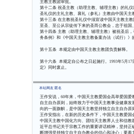
主教主教团审批。
第十二条 祝圣主教（助理主教、辅理主教）的礼
圣礼仪的主礼主教、襄礼（参礼）主教由中国天主
第十三条 在主教祝圣礼仪中须宣读中国天主教主
至圣、至公从宗徒传下来的圣而公教会，忠于祖国
第十四条 主教（助理主教、辅理主教）被祝圣后
务条例》和《中国天主教主教备案办法（试行）》
第十五条 本规定由中国天主教主教团负责解释。
第十六条 本规定自公布之日起施行。1993年5月
定》同时废止。
本站网友 匿名
王作安说，60年来，中国天主教爱国会高举爱国
自主自办原则，始终致力于中国天主教事业健康发
向的一面旗帜，是中国天主教坚持独立自主自办原
王作安指出，在新的历史条件下，中国天主教爱国
中国天主教中国化方向、团结天主教界人士和信教
近平总书记关于宗教工作的重要讲话精神，坚持正
断增强坚持独立自主自办教会的信心和决心；要着