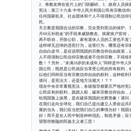
2、将教友烤在瓷片上的门联砸碎。3、政府人员挨
宪法：第三十六条 中华人民共和国公民有宗教信仰
任何国家机关、社会团体和个人不得强制公民信仰
民。
天主教是我国合法的宗教，完全受到宪法的保护。为
月60元补助金”的手段来威胁教友。挨家挨户宣传
再不听劝，开除公职，家有退休人员的工资也不发
这样肆无忌惮的违宪行为，迫害行为，哪里还有宗
自由白皮书，是在说明我国的宗教信仰自由政策，
人不得强制公民信仰宗教或者不信仰宗教，不得歧
数！？另外，“未满18岁的未成年人”同样是中华
国公民；既然是公民就应当享受公民的所有权利，
以他们同样应当有宗教信仰自由的权利，这种权利
请问，是宪法大，还是地方法规大！？？
现在中央非常重视宪法，各级领导都要庄严地对宪
公民应有的权利，践踏人权，破坏宗教信仰自由，
给我国脸上抹黑，是在破坏我国的光辉形象！请问
在我们走向全球化，我们自己提出建立人类命运共
展的当头，我们应当把我们自己的事情办好！我国
好！而不是在人民中制造种种混乱，制造矛盾；应
望那些狭隘的民族主义者三思！