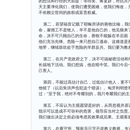
的想法和行径的大前提：等待美、蒋复辟，对抗共
天主要净化我们，使我们遭受困难，使我们悔改，
不依赖尘世间的政权或富贵权威。
第二，若望福音记载了耶稣所讲的善牧比喻，我们
命，雇佣工不是牧人，羊不是他自己的，他见狼来
命，决不可只顾自己的生命，善牧不能躲在羊后面
他们充当先锋。危险一来只想自己逃命。这难道是
地带，继续鼓吹处于危险的羊群反共。我们要为教
第三，在共产党政府之下，决不可搞秘密活动和地
长搞地下活动。我们想搞，他在暗中笑。我们今后
己害人。
第四，不能过高估计自己，过低估计他人，更不可
他错了（以后朱洪声也犯这个错误）。匈牙利明曾
过：“至于我，绝对不夸耀别的，我只夸耀我们的主
第五，不应认为主观愿望是好的，从而忽视并原谅
指示可以造成不可弥补的危害，领导应当对之负责
我们做出决定之前必须考虑其效果或后果。主观客
第六，在看守所，预审员只字不提教义教规，专追