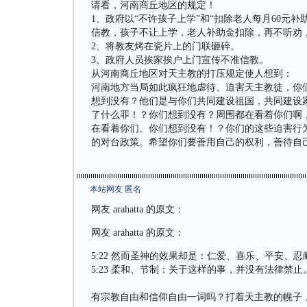
请看，河南商丘地区的规定！
1、政府以“不许孩子上学”和“扣除老人每月60元
信教，孩子不让上学，老人补助金扣除，再不听劝
2、将教友烤在瓷片上的门联砸碎。
3、政府人员挨家挨户上门宣传不准信教。
从河南商丘地区对天主教的打压规定使人想到：
河南地方当局如此疯狂地虐待、迫害天主教徒，你
想到没有？他们是与你们共同建设祖国，共同建设
了什么罪！？你们想到没有？周围都在看着你们啊，
在看着你们。你们想到没有！？你们的这些迫害行
的对台政策。希望你们要善用自己的权利，善待自
本站网友 匿名
网友
arahatta
的原文：
网友
arahatta
的原文：
5:22 然而圣神的效果却是：仁爱、喜乐、平安、
5:23 柔和、节制：关于这样的事，并没有法律禁止
有宗教自由和信仰自由一词吗？打着天主教的幌子