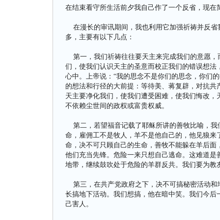
在结束看守所生活前夕我自己作了一个反省，现在
在漫长的审讯期间，我也利用它加强祈祷并反省我
多，主要有以下几点：
第一，我们祈祷往往要天主来完成我们的意愿，而
们，使我们认识天主的圣意而校正我们的错误想法
心中。上帝说：“我的思念不是你们的思念，你们的
的想法和行径的大前提：等待美、蒋复辟，对抗共
天主要净化我们，使我们遭受困难，使我们悔改，
不依赖尘世间的政权或富贵权威。
第二，若望福音记载了耶稣所讲的善牧比喻，我们
命，雇佣工不是牧人，羊不是他自己的，他见狼来
命，决不可只顾自己的生命，善牧不能躲在羊后面
他们充当先锋。危险一来只想自己逃命。这难道是
地带，继续鼓吹处于危险的羊群反共。我们要为教
第三，在共产党政府之下，决不可搞秘密活动和地
长搞地下活动。我们想搞，他在暗中笑。我们今后
己害人。