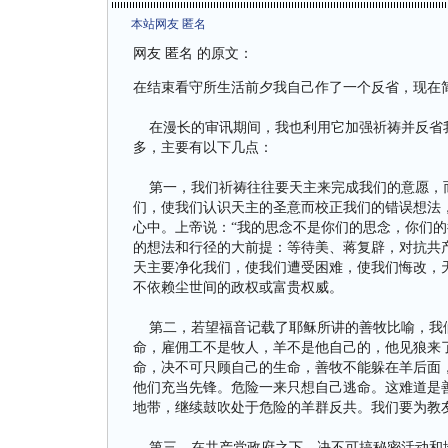
本站网友 匿名
网友 匿名 的原文：
在结束看守所生活前夕我自己作了一个反省，现在
在漫长的审讯期间，我也利用它加强祈祷并反省我
多，主要有以下几点：
第一，我们祈祷往往要天主来完成我们的意愿，而
们，使我们认识天主的圣意而校正我们的错误想法
心中。上帝说：“我的思念不是你们的思念，你们的
的想法和行径的大前提：等待美、蒋复辟，对抗共
天主要净化我们，使我们遭受困难，使我们悔改，
不依赖尘世间的政权或富贵权威。
第二，若望福音记载了耶稣所讲的善牧比喻，我们
命，雇佣工不是牧人，羊不是他自己的，他见狼来
命，决不可只顾自己的生命，善牧不能躲在羊后面
他们充当先锋。危险一来只想自己逃命。这难道是
地带，继续鼓吹处于危险的羊群反共。我们要为教
第三，在共产党政府之下，决不可搞秘密活动和地