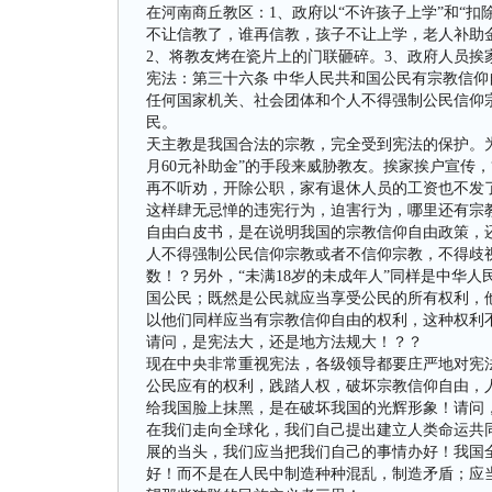
在河南商丘教区：1、政府以“不许孩子上学”和“扣
不让信教了，谁再信教，孩子不让上学，老人补助
2、将教友烤在瓷片上的门联砸碎。3、政府人员挨
宪法：第三十六条 中华人民共和国公民有宗教信仰
任何国家机关、社会团体和个人不得强制公民信仰
民。
天主教是我国合法的宗教，完全受到宪法的保护。为
月60元补助金”的手段来威胁教友。挨家挨户宣传
再不听劝，开除公职，家有退休人员的工资也不发
这样肆无忌惮的违宪行为，迫害行为，哪里还有宗
自由白皮书，是在说明我国的宗教信仰自由政策，
人不得强制公民信仰宗教或者不信仰宗教，不得歧
数！？另外，“未满18岁的未成年人”同样是中华
国公民；既然是公民就应当享受公民的所有权利，
以他们同样应当有宗教信仰自由的权利，这种权利
请问，是宪法大，还是地方法规大！？？
现在中央非常重视宪法，各级领导都要庄严地对宪
公民应有的权利，践踏人权，破坏宗教信仰自由，
给我国脸上抹黑，是在破坏我国的光辉形象！请问
在我们走向全球化，我们自己提出建立人类命运共
展的当头，我们应当把我们自己的事情办好！我国
好！而不是在人民中制造种种混乱，制造矛盾；应