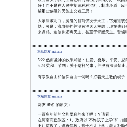
好！而不是在人民中制造种种混乱，制造矛盾；应
望那些狭隘的民族主义者三思！
大家应该明白，魔鬼的智商仅次于天主，它知道该
劫，可是：流血牺牲并没有消灭天主教，现在他们
来诱惑、迫使你远离天主。甚至于背叛天主。警惕
本站网友
arahatta
5:22 然而圣神的效果却是：仁爱、喜乐、平安、
5:23 柔和、节制：关于这样的事，并没有法律禁止
有宗教自由和信仰自由一词吗？打着天主教的幌子
本站网友
arahatta
网友 匿名 的原文：
一百多年前的义和团真的来了吗！？请看：
在河南商丘教区：1、政府以“不许孩子上学”和“扣
不让信教了，谁再信教，孩子不让上学，老人补助