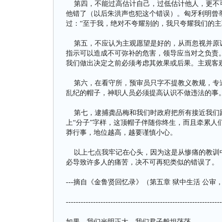
第四，不能过高估计自己，过低估计他人，更不可
他错了（以后朱洪声也犯这个错误）。匈牙利明曾
过：“至于我，绝对不夸耀别的，我只夸耀我们的主
第五，不应认为主观愿望是好的，从而忽视并原谅
指示可以造成不可弥补的危害，领导应当对之负责
我们做出决定之前必须考虑其效果或后果。主观客
第六，在看守所，预审员只字不提教义教规，专追
乱纪的帽子，神职人员必须提高认识不做违法的事
第七，逮捕龚品梅和我们时政府把所有接近我们跟
上“分子”字样，这顶帽子伴随你终生，而且牵累人
莽行事，地位越高，越要谨慎小心。
以上七点我牢记在心头，因为这是从惨痛的教训中
必导致许多人的痛苦，决不可再犯类似的错误了。
---摘自《金鲁贤回忆录》（第五章 狱中生活 公审，判
---------------------------------------------------------------
如果，我们光明正大，我们君子般坦荡荡。。。。