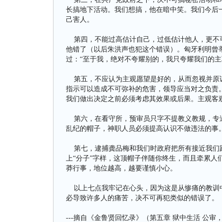
长搞地下活动。我们想搞，他在暗中笑。我们今后
己害人。
第四，不能过高估计自己，过低估计他人，更不可
他错了（以后朱洪声也犯这个错误）。匈牙利明曾
过：“至于我，绝对不夸耀别的，我只夸耀我们的主
第五，不应认为主观愿望是好的，从而忽视并原谅
指示可以造成不可弥补的危害，领导应当对之负责
我们做出决定之前必须考虑其效果或后果。主观客
第六，在看守所，预审员只字不提教义教规，专追
乱纪的帽子，神职人员必须提高认识不做违法的事
第七，逮捕龚品梅和我们时政府把所有接近我们跟
上“分子”字样，这顶帽子伴随你终生，而且牵累人
莽行事，地位越高，越要谨慎小心。
以上七点我牢记在心头，因为这是从惨痛的教训中
必导致许多人的痛苦，决不可再犯类似的错误了。
---摘自《金鲁贤回忆录》（第五章 狱中生活 公审，判