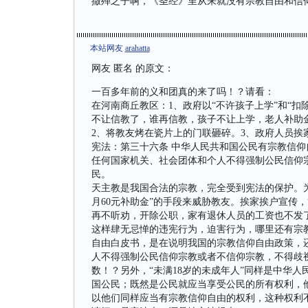
撒殚之子啊，《圣经》里从来就没有宗教自由和信
本站网友
arahatta
网友 匿名 的原文：
一百多年前的义和团真的来了吗！？请看：
在河南商丘教区：1、政府以“不许孩子上学”和“扣
不让信教了，谁再信教，孩子不让上学，老人补助
2、将教友烤在瓷片上的门联砸碎。3、政府人员挨
宪法：第三十六条 中华人民共和国公民有宗教信仰
任何国家机关、社会团体和个人不得强制公民信仰
民。
天主教是我国合法的宗教，完全受到宪法的保护。为
月60元补助金”的手段来威胁教友。挨家挨户宣传
再不听劝，开除公职，家有退休人员的工资也不发
这样肆无忌惮的违宪行为，迫害行为，哪里还有宗
自由白皮书，是在说明我国的宗教信仰自由政策，
人不得强制公民信仰宗教或者不信仰宗教，不得歧
数！？另外，“未满18岁的未成年人”同样是中华
国公民；既然是公民就应当享受公民的所有权利，
以他们同样应当有宗教信仰自由的权利，这种权利