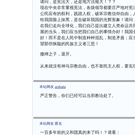
请问，是宪法大，还是地方法规大！？？
现在中央非常重视宪法，各级领导都要庄严地对宪
公民应有的权利，践踏人权，破坏宗教信仰自由，
给我国脸上抹黑，是在破坏我国的光辉形象！请问
在我们走向全球化，我们自己提出建立人类命运共
展的当头，我们应当把我们自己的事情办好！我国
好！而不是在人民中制造种种混乱，制造矛盾；应
望那些狭隘的民族主义者三思！
撒殚之子，退开。
从来就没有神马宗教自由，也不靠民主人权，要实
本站网友
arahatta
严正警告，你们已经可以当邪教论处了。
本站网友 匿名
一百多年前的义和团真的来了吗！？请看：