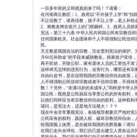
一百多年前的义和团真的来了吗！？请看：
在河南商丘教区：1、政府以“不许孩子上学”和“扣
不让信教了，谁再信教，孩子不让上学，老人补助
2、将教友烤在瓷片上的门联砸碎。3、政府人员挨
宪法：第三十六条 中华人民共和国公民有宗教信仰
任何国家机关、社会团体和个人不得强制公民信仰
民。
天主教是我国合法的宗教，完全受到宪法的保护。为
月60元补助金”的手段来威胁教友。挨家挨户宣传
再不听劝，开除公职，家有退休人员的工资也不发
这样肆无忌惮的违宪行为，迫害行为，哪里还有宗
自由白皮书，是在说明我国的宗教信仰自由政策，
人不得强制公民信仰宗教或者不信仰宗教，不得歧
数！？另外，“未满18岁的未成年人”同样是中华
国公民；既然是公民就应当享受公民的所有权利，
以他们同样应当有宗教信仰自由的权利，这种权利
请问，是宪法大，还是地方法规大！？？
现在中央非常重视宪法，各级领导都要庄严地对宪
公民应有的权利，践踏人权，破坏宗教信仰自由，
给我国脸上抹黑，是在破坏我国的光辉形象！请问
在我们走向全球化，我们自己提出建立人类命运共
展的当头，我们应当把我们自己的事情办好！我国