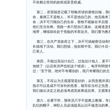
不依赖尘世间的政权或富贵权威。
第二，若望福音记载了耶稣所讲的善牧比喻，我们
命，雇佣工不是牧人，羊不是他自己的，他见狼来
命，决不可只顾自己的生命，善牧不能躲在羊后面
他们充当先锋。危险一来只想自己逃命。这难道是
地带，继续鼓吹处于危险的羊群反共。我们要为教
第三，在共产党政府之下，决不可搞秘密活动和地
长搞地下活动。我们想搞，他在暗中笑。我们今后
己害人。
第四，不能过高估计自己，过低估计他人，更不可
他错了（以后朱洪声也犯这个错误）。匈牙利明曾
过：“至于我，绝对不夸耀别的，我只夸耀我们的主
第五，不应认为主观愿望是好的，从而忽视并原谅
指示可以造成不可弥补的危害，领导应当对之负责
我们做出决定之前必须考虑其效果或后果。主观客
第六，在看守所，预审员只字不提教义教规，专追
乱纪的帽子，神职人员必须提高认识不做违法的事