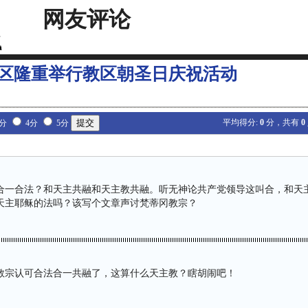
网友评论
区隆重举行教区朝圣日庆祝活动
平均得分:
0
分，共有
0
3分
4分
5分
合一合法？和天主共融和天主教共融。听无神论共产党领导这叫合，和天
天主耶稣的法吗？该写个文章声讨梵蒂冈教宗？
教宗认可合法合一共融了，这算什么天主教？瞎胡闹吧！