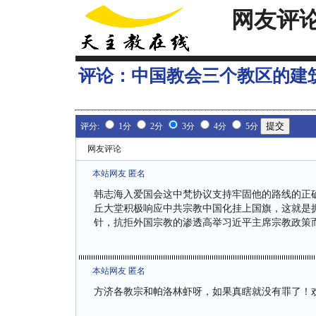
网友评
评论：
中国教会三个教区的建
评分:
1分
2分
3分
4分
5分
网友评论
本站网友 匿名
韩志海入爱国会这中梵协议支持牢固他的路线的正
丘大堂积极响应中共宗教中国化挂上国旗，这就是
针，抗拒外国宗教的渗透高举习近平主席宗教政策
本站网友 匿名
方济各教宗和帕洛林虾呀，如果真瞎就没有罪了！