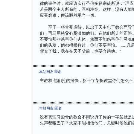
律的事件时，就应该实行圣伯多禄宗徒所说：”理应
若是两个主人所命的，互相冲突。这样，没有人能
应受窘难，便该毅然承当一切。
至于一些甘受虐待，以忠于天主忠于教会而异于常
们，再三用慈父心肠激励他们。在他们所走的正路
不要怕那些杀害你们肉体，然而不能伤害你们灵魂的人
们的头发，他都根根数过，你们不要害怕。.....
背弃了我，我在在天圣父前，也要弃绝他。“
本站网友 匿名
主教权 他们抢的挺快，拆十字架拆教堂你们怎么
本站网友 匿名
没有真理脊梁骨的教会不用说拆了你的十字架就是
失声都哑巴了？大家不能相信他们，关键时候他们