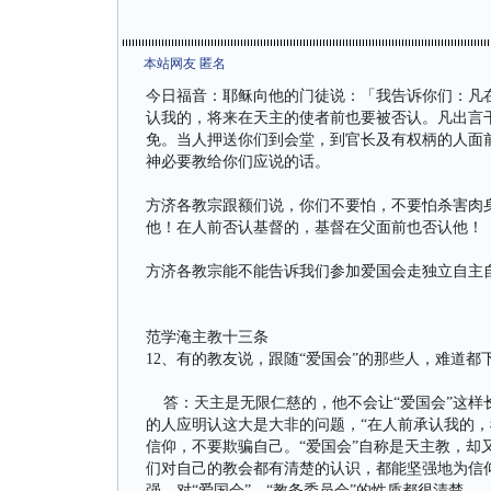
本站网友 匿名
今日福音：耶稣向他的门徒说：「我告诉你们：凡
认我的，将来在天主的使者前也要被否认。凡出言
免。当人押送你们到会堂，到官长及有权柄的人面
神必要教给你们应说的话。
方济各教宗跟额们说，你们不要怕，不要怕杀害肉
他！在人前否认基督的，基督在父面前也否认他！
方济各教宗能不能告诉我们参加爱国会走独立自主
范学淹主教十三条
12、有的教友说，跟随“爱国会”的那些人，难道都
答：天主是无限仁慈的，他不会让“爱国会”这样长
的人应明认这大是大非的问题，“在人前承认我的，
信仰，不要欺骗自己。“爱国会”自称是天主教，却
们对自己的教会都有清楚的认识，都能坚强地为信
强，对“爱国会”、“教务委员会”的性质都很清楚。