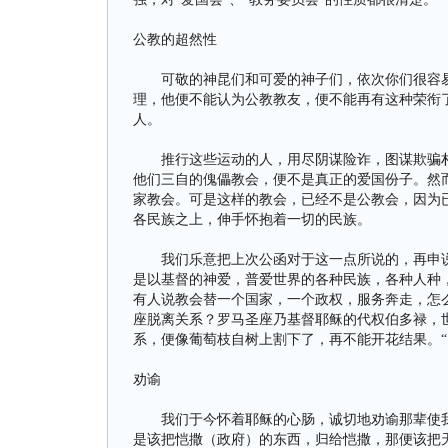
公教的超然性
可敬的神昆们和可爱的神子们，依次你们很容易
理，他便不能认为公教教友，便不能再有这种荣衔了
人。
推行这些运动的人，用尽阴谋险诈，图谋欺骗朴
他们三自的傀儡教会，便不是真正的爱国份子。然
家教会。可是这样的教会，已经不是公教会，因为已
各民族之上，伸手怀抱着一切的民族。
我们乐意把上次公函对于这一点所说的，再申说
是以基督的神爱，普爱世界的各种民族，各种人种
有人说教会替一个国家，一个政权，服务奔走，怎
座脱离关系？罗马圣座乃基督耶稣的代权伯多禄，
系，便像葡萄枝自树上割下了，再不能开花结果。“
劝谕
我们于今怀着耶稣的心肠，诚切地劝谕那辈使我
是该把恺撒（政府）的东西，归给恺撒，那便该把