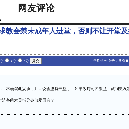
网友评论
求教会禁未成年人进堂，否则不让开堂及
平均得分:
0
分，共有
0
3分
4分
5分
示，不会就此妥协，并且说会坚持开堂，「如果政府封闭教堂，就到教友
方济各的木灵指导参加爱国会？