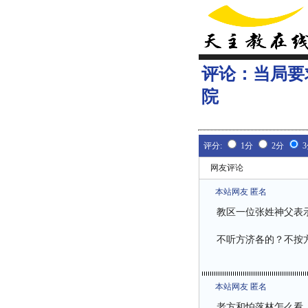
评论：
当局要
院
评分:
1分
2分
网友评论
本站网友 匿名
教区一位张姓神父表
不听方济各的？不按
本站网友 匿名
老方和怕落林怎么看