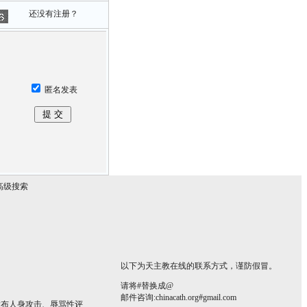
还没有注册？
匿名发表
高级搜索
以下为天主教在线的联系方式，谨防假冒。
请将#替换成@
邮件咨询:chinacath.org#gmail.com
发布人身攻击、辱骂性评