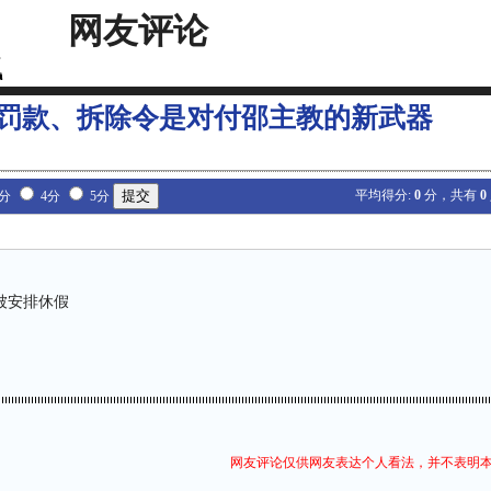
网友评论
罚款、拆除令是对付邵主教的新武器
平均得分:
0
分，共有
0
3分
4分
5分
工被安排休假
网友评论仅供网友表达个人看法，并不表明