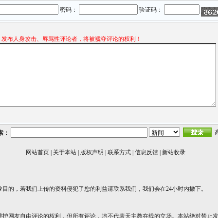
密码：
验证码：
发布人身攻击、辱骂性评论者，将被褫夺评论的权利！
索：
网站首页
|
关于本站
|
版权声明
|
联系方式
|
信息反馈
|
新站收录
业目的，若我们上传的资料侵犯了您的利益请联系我们，我们会在24小时内撤下。
维护网友自由评论的权利，但所有评论，均不代表天主教在线的立场。本站绝对禁止