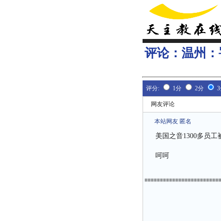
评论：
温州：
评分:
1分
2分
网友评论
本站网友 匿名
美国之音1300多员
呵呵