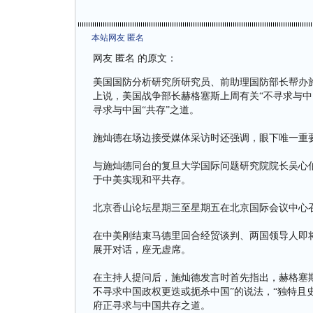
本站网友 匿名
网友 匿名 的原文：
美国国防分析研究所研究员、前助理国防部长帮办施灿德（
上说，美国战争部长赫格塞斯上周有关“不寻求与中
寻求与中国“共存”之道。
施灿德在场边接受媒体采访时还强调，眼下唯一重
与施灿德同台的复旦大学国际问题研究院院长吴心
于中美实现和平共存。
北京香山论坛星期三至星期五在北京国际会议中心
在中美刚结束马德里回合经贸谈判、两国领导人即将
展开对话，座无虚席。
在主持人提问后，施灿德发言时首先指出，赫格塞
不寻求中国政权更迭或扼杀中国”的说法，“独特且
府正寻求与中国共存之道。