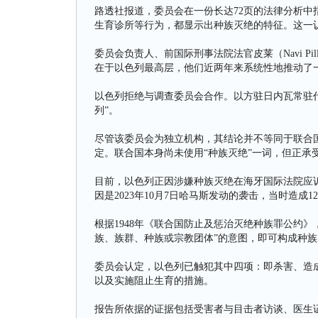
路透社报道，委员会在一份长达72页的法律分析
生育诊所等行为，都显示出种族灭绝的特征。这一
委员会负责人、前国际刑事法院法官皮莱（Navi Pi
在于以色列最高层，他们近两年来系统性地推动了
以色列拒绝与调查委员会合作。以方驻日内瓦常驻
列”。
尽管该委员会为独立机构，其结论并不等同于联合
定。联合国本身尚未使用“种族灭绝”一词，但正承
目前，以色列正因涉嫌种族灭绝在海牙国际法院应
因是2023年10月7日哈马斯发动的袭击，当时造成1
根据1948年《联合国防止及惩治灭绝种族罪公约
族、族群、种族或宗教团体”的意图，即可构成种族
委员会认定，以色列已触犯其中四项：即杀害、造
以及实施阻止生育的措施。
报告所依据的证据包括受害者与目击者访谈、医生