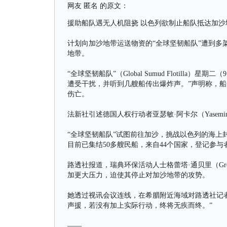
网友 匿名 的原文：
援助船队遇无人机阻挠 以色列欲制止船队抵达加沙
计划向加沙地带运送物资的“全球坚韧船队”遭到多
地带。
“全球坚韧船队”（Global Sumud Flotill
遭受干扰，并听到几艘船传出爆炸声。”声明称，
伤亡。
法新社引述德国人权行动者亚瑟敏·阿卡尔（Yasemin
“全球坚韧船队”试图前往加沙，挑战以色列的海上
目前已集结50多艘民船，来自44个国家，登记参与
路透社报道，瑞典环保活动人士格蕾塔·通贝里（Gret
加更大压力，迫使其停止对加沙地带的攻势。
她透过视讯会议连线，在希腊附近海域对路透社记
声援，若没有加上实际行动，终将无疾而终。”
——