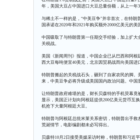
年，美国大豆占中国进口大豆总量份额，从上一年34
与稀土不一样的是，“中美豆争”并非首次，在特朗普
国承诺在2020年和2021年购买额外2000亿美
中国吸取了与特朗普第一任期交手经验，加上扩大全
关税战。
美国《新闻周刊》报道，中国企业已从巴西和阿根廷
西大豆每吨便宜40美元，北京因贸易战而向美国进
特朗普搬起的关税战石头，砸到了自家农民的脚。
来，中美豆争必将升级成美国国内政治问题。中国
让特朗普政府难堪的是，财长贝森特的手机荧幕竟
显示，美国正计划向阿根廷提供200亿美元货币互
机抢下大量阿根廷大豆。
特朗普与阿根廷总统米莱关系密切，特朗普出手救
荒诞情节，电影编剧都未必写得出。
贝森特10月2日接受美媒采访时称，特朗普和习近