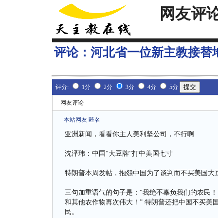
网友评
评论：
河北省一位新主教接替
评分:
1分
2分
3分
4分
5分
网友评论
本站网友 匿名
亚洲新闻，看看你主人美利坚公司，不行啊
沈泽玮：中国“大豆牌”打中美国七寸
特朗普本周发帖，抱怨中国为了谈判而不买美国大
三句加重语气的句子是：“我绝不辜负我们的农民！”
和其他农作物再次伟大！” 特朗普还把中国不买美
民。