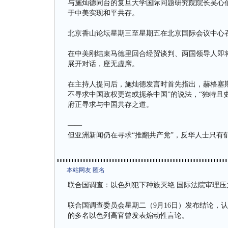
与施灿德同台的复旦大学国际问题研究院院长吴心
于中美实现和平共存。
北京香山论坛星期三至星期五在北京国际会议中心
在中美刚结束马德里回合经贸谈判、两国领导人即将
展开对话，座无虚席。
在主持人提问后，施灿德发言时首先指出，赫格塞
不寻求中国政权更迭或扼杀中国”的说法，“独特且
府正寻求与中国共存之道。
——
但亚洲新闻仍在寻求“推翻共产党”，反华人士只有
本站网友 匿名
联合国调查：以色列犯下种族灭绝 国际法院审理压
联合国调查委员会星期二（9月16日）发布结论，
的多名以色列高官曾发表煽动性言论。