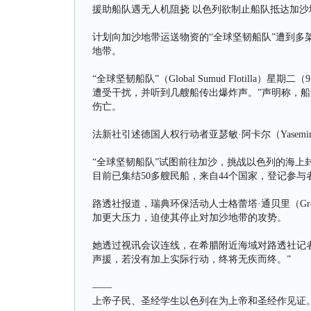
援助船队遇无人机阻挠 以色列欲制止船队抵达加沙
计划向加沙地带运送物资的“全球坚韧船队”遭到多
地带。
“全球坚韧船队”（Global Sumud Flotill
遭受干扰，并听到几艘船传出爆炸声。”声明称，
伤亡。
法新社引述德国人权行动者亚瑟敏·阿卡尔（Yasemin
“全球坚韧船队”试图前往加沙，挑战以色列的海上
目前已集结50多艘民船，来自44个国家，登记参与
路透社报道，瑞典环保活动人士格蕾塔·通贝里（Gret
加更大压力，迫使其停止对加沙地带的攻势。
她透过视讯会议连线，在希腊附近海域对路透社记
声援，若没有加上实际行动，终将无疾而终。”
——
上帝子民、圣经学生以色列在为上帝和圣经作见证