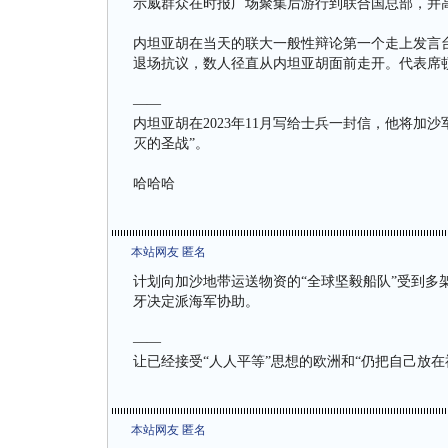
示威群众在时报广场聚集后游行到联合国总部，并高
内坦亚胡在当天的联大一般性辩论第一个走上发言
退场抗议，数人径直从内坦亚胡面前走开。代表席
——
内坦亚胡在2023年11月写给士兵一封信，他将加
灭的圣战”。
哈哈哈
本站网友 匿名
计划向加沙地带运送物资的“全球坚毅船队”受到多
牙决定派海军协助。
——
让已经接受“人人平等”思想的欧洲和“仍把自己放在
本站网友 匿名