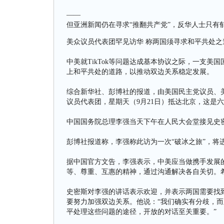
——
但亚洲新闻仍在寻求“推翻共产党”，反华人士只有
美众议员代表团罕见访华 称两国须寻求和平共处之
中美就TikTok等问题达成基本协议之际，一支
上和平共处的道路，以推动双边关系稳定发展。
综合新华社、彭博社的报道，由美国民主党议员、美众
议员代表团，星期天（9月21日）抵达北京，这是
中国国务院总理李强当天下午在人民大会堂接见史
彭博社报道称，李强称此访为一次“破冰之旅”，将
据中国官方文告，李强表示，中美应当做携手发展
等、尊重、互惠的精神，通过沟通解决各自关切。
史密斯对李强的讲话表示欢迎，并表示两国需要找
要努力加强双边关系。他说：“我们确实有分歧，
平处理这些问题的途径，开放的对话至关重要。”