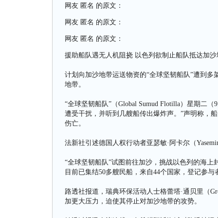
网友 匿名 的原文：
网友 匿名 的原文：
网友 匿名 的原文：
援助船队遇无人机阻挠 以色列欲制止船队抵达加沙
计划向加沙地带运送物资的“全球坚韧船队”遭到多
地带。
“全球坚韧船队”（Global Sumud Flotill
遭受干扰，并听到几艘船传出爆炸声。”声明称，
伤亡。
法新社引述德国人权行动者亚瑟敏·阿卡尔（Yasemin
“全球坚韧船队”试图前往加沙，挑战以色列的海上
目前已集结50多艘民船，来自44个国家，登记参与
路透社报道，瑞典环保活动人士格蕾塔·通贝里（Gret
加更大压力，迫使其停止对加沙地带的攻势。