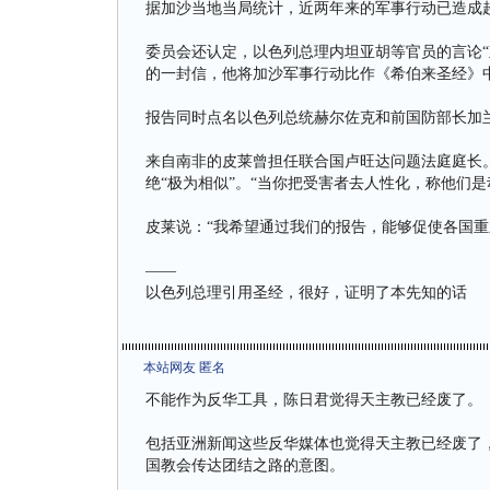
据加沙当地当局统计，近两年来的军事行动已造成超
委员会还认定，以色列总理内坦亚胡等官员的言论“直
的一封信，他将加沙军事行动比作《希伯来圣经》中
报告同时点名以色列总统赫尔佐克和前国防部长加
来自南非的皮莱曾担任联合国卢旺达问题法庭庭长。
绝“极为相似”。“当你把受害者去人性化，称他们
皮莱说：“我希望通过我们的报告，能够促使各国重
——
以色列总理引用圣经，很好，证明了本先知的话
本站网友 匿名
不能作为反华工具，陈日君觉得天主教已经废了。
包括亚洲新闻这些反华媒体也觉得天主教已经废了
国教会传达团结之路的意图。