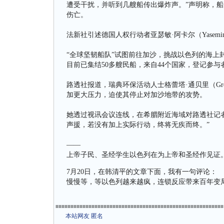
遭受干扰，并听到几艘船传出爆炸声。”声明称，
伤亡。
法新社引述德国人权行动者亚瑟敏·阿卡尔（Yasemin
“全球坚韧船队”试图前往加沙，挑战以色列的海上
目前已集结50多艘民船，来自44个国家，登记参与
路透社报道，瑞典环保活动人士格蕾塔·通贝里（Gret
加更大压力，迫使其停止对加沙地带的攻势。
她透过视讯会议连线，在希腊附近海域对路透社记
声援，若没有加上实际行动，终将无疾而终。”
——
上帝子民、圣经学生以色列在为上帝和圣经作见证
7月20日，在韩清平的文章下面，我有一句评论：
慢慢等，等以色列越来越疯，连锁反应带来百年变
本站网友 匿名