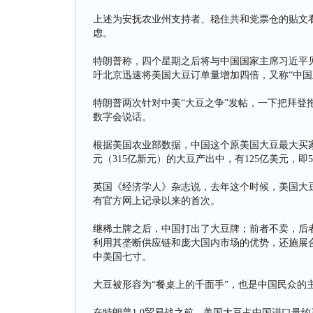
上述为安抚农业州支持者、稳住共和党票仓的贴文
虑。
特朗普称，四个星期之后将与中国国家主席习近平见
吁北京迅速将美国大豆订单量增加四倍，又称“中国
特朗普两次针对中美“大豆之争”发帖，一下把拜登
数字会说话。
根据美国农业部数据，中国这个原美国大豆最大买家
元（315亿新元）的大豆产出中，有125亿美元，
英国《经济学人》杂志说，去年这个时候，美国大豆
有官方网上记录以来的首次。
继稀土牌之后，中国打出了大豆牌；前者不卖，后
利用其垄断供应链和庞大国内市场的优势，还施展
中美国七寸。
大豆被形容为“餐桌上的千面手”，也是中国民众的
在特朗普1.0贸易战之前，美国大豆占中国进口量约