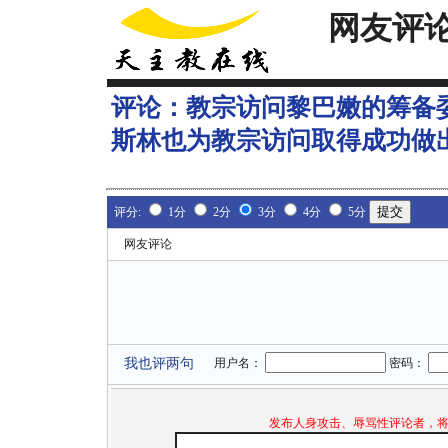
网友评
评论：
教宗访问黎巴嫩的筹备
斯林也为教宗访问取得成功做
评分:
1分
2分
3分
4分
5分
网友评论
我也评两句
用户名：
密码：
发布人身攻击、辱骂性评论者，