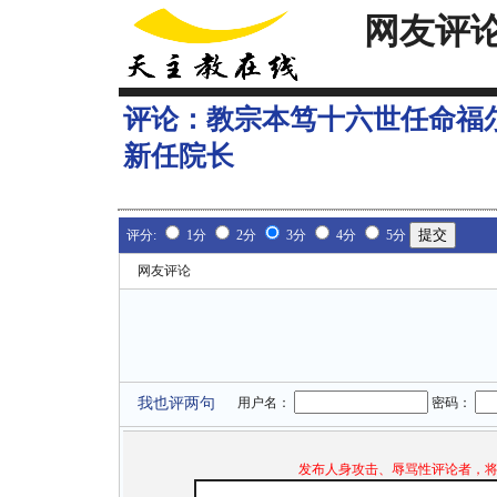
网友评
评论：
教宗本笃十六世任命福
新任院长
评分:
1分
2分
3分
4分
5分
网友评论
我也评两句
用户名：
密码：
发布人身攻击、辱骂性评论者，