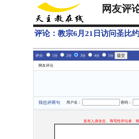
网友评
评论：
教宗6月21日访问圣比
评分:
1分
2分
3分
4分
5分
网友评论
我也评两句
用户名：
密码：
发布人身攻击、辱骂性评论者，