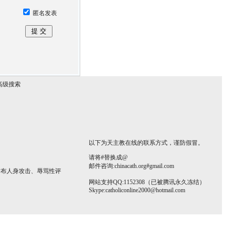
匿名发表
高级搜索
以下为天主教在线的联系方式，谨防假冒。
请将#替换成@
邮件咨询:chinacath.org#gmail.com
发布人身攻击、辱骂性评
网站支持QQ:1152308（已被腾讯永久冻结）
Skype:
catholiconline2000@hotmail.com