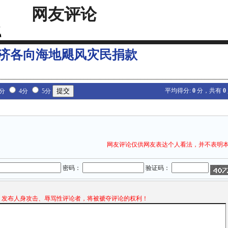
网友评论
济各向海地飓风灾民捐款
平均得分:
0
分，共有
0
3分
4分
5分
网友评论仅供网友表达个人看法，并不表明
密码：
验证码：
发布人身攻击、辱骂性评论者，将被褫夺评论的权利！