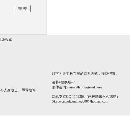
高级搜索
以下为天主教在线的联系方式，谨防假冒。
请将#替换成@
邮件咨询:chinacath.org#gmail.com
发布人身攻击、辱骂性评
网站支持QQ:1152308（已被腾讯永久冻结）
Skype:
catholiconline2000@hotmail.com