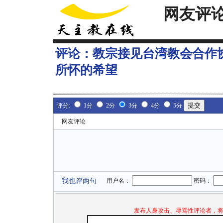
网友评
评论：
教宗接见台湾教会合作
所怀的希望
评分:
1分
2分
3分
4分
5分
网友评论
我也评两句
用户名：
密码：
发布人身攻击、辱骂性评论者，