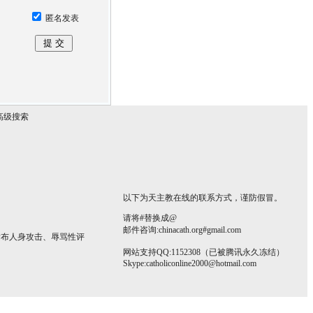
匿名发表
高级搜索
以下为天主教在线的联系方式，谨防假冒。
请将#替换成@
邮件咨询:chinacath.org#gmail.com
发布人身攻击、辱骂性评
网站支持QQ:1152308（已被腾讯永久冻结）
Skype:
catholiconline2000@hotmail.com