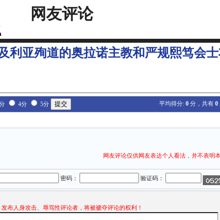
网友评论
及利亚殉道的奥拉诺主教和严规熙笃会士
平均得分:
0
分，共有
0
3分
4分
5分
网友评论仅供网友表达个人看法，并不表明
密码：
验证码：
发布人身攻击、辱骂性评论者，将被褫夺评论的权利！