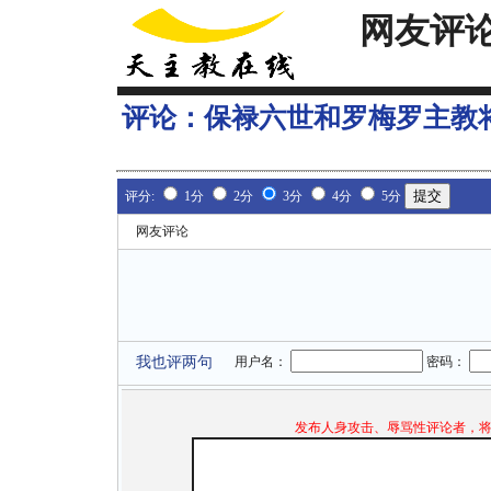
网友评
评论：
保禄六世和罗梅罗主教将
评分:
1分
2分
3分
4分
5分
网友评论
我也评两句
用户名：
密码：
发布人身攻击、辱骂性评论者，