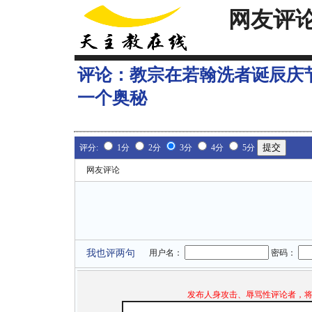
网友评
评论：
教宗在若翰洗者诞辰庆节
一个奥秘
评分:
1分
2分
3分
4分
5分
网友评论
我也评两句
用户名：
密码：
发布人身攻击、辱骂性评论者，