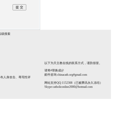
高级搜索
以下为天主教在线的联系方式，谨防假冒。
请将#替换成@
邮件咨询:chinacath.org#gmail.com
发布人身攻击、辱骂性评
网站支持QQ:1152308（已被腾讯永久冻结）
Skype:
catholiconline2000@hotmail.com