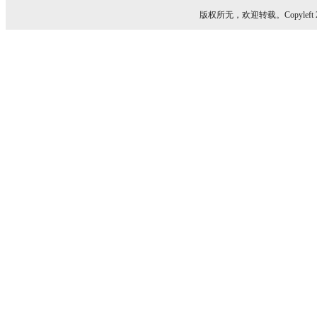
版权所无，欢迎转载。Copyleft