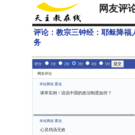
网友评
评论：
教宗三钟经：耶稣降福
务
评分:
1分
2分
3分
4分
5分
网友评论
本站网友 匿名
请举实例！说说中国的政治制度如何？
本站网友 匿名
心灵鸡汤无效