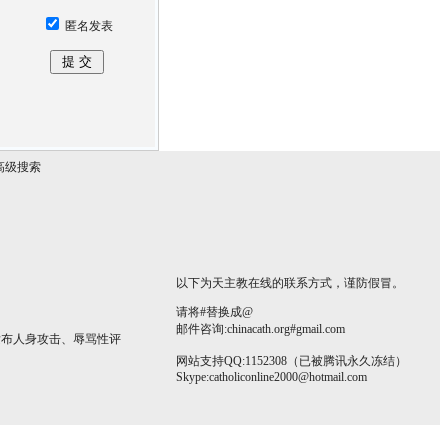
匿名发表
高级搜索
以下为天主教在线的联系方式，谨防假冒。
请将#替换成@
邮件咨询:chinacath.org#gmail.com
发布人身攻击、辱骂性评
网站支持QQ:1152308（已被腾讯永久冻结）
Skype:
catholiconline2000@hotmail.com