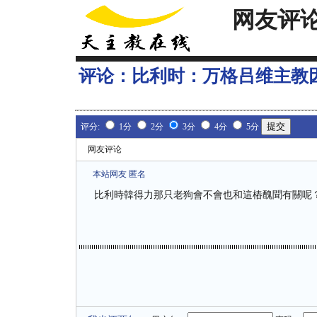
网友评
评论：
比利时：万格吕维主教
评分:
1分
2分
3分
4分
5分
网友评论
本站网友 匿名
比利時韓得力那只老狗會不會也和這樁醜聞有關呢