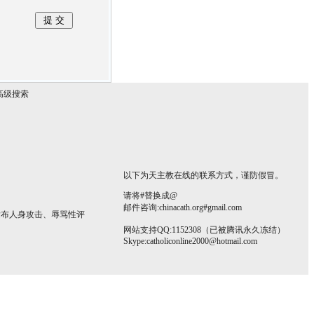
高级搜索
以下为天主教在线的联系方式，谨防假冒。
请将#替换成@
邮件咨询:chinacath.org#gmail.com
发布人身攻击、辱骂性评
网站支持QQ:1152308（已被腾讯永久冻结）
Skype:
catholiconline2000@hotmail.com