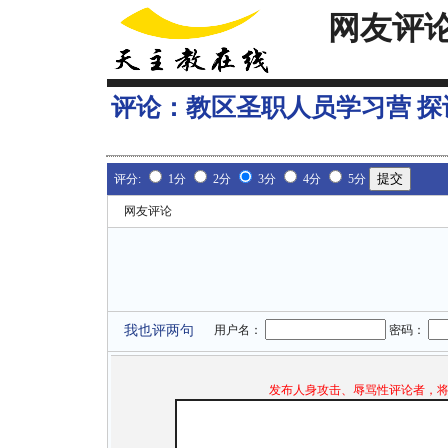
网友评
评论：
教区圣职人员学习营 
评分:
1分
2分
3分
4分
5分
网友评论
我也评两句
用户名：
密码：
发布人身攻击、辱骂性评论者，