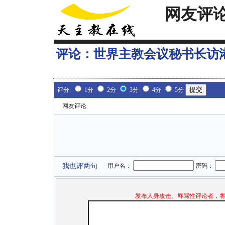
网友评
评论：
世界主教会议秘书长访港
评分:
1分
2分
3分
4分
5分
网友评论
我也评两句
用户名：
密码：
发布人身攻击、辱骂性评论者，