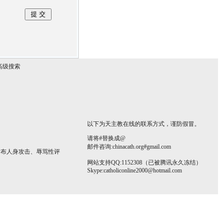
高级搜索
以下为天主教在线的联系方式，谨防假冒。
请将#替换成@
邮件咨询:chinacath.org#gmail.com
发布人身攻击、辱骂性评
网站支持QQ:1152308（已被腾讯永久冻结）
Skype:
catholiconline2000@hotmail.com