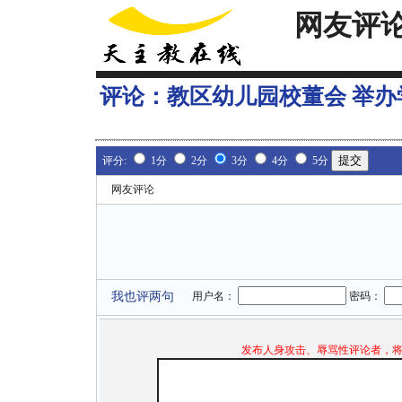
网友评
评论：
教区幼儿园校董会 举
评分:
1分
2分
3分
4分
5分
网友评论
我也评两句
用户名：
密码：
发布人身攻击、辱骂性评论者，