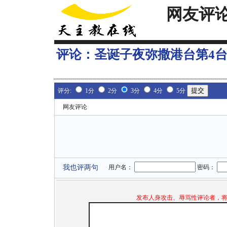
网友评
评论：
圣诞子夜弥撒港台第4
评分:
1分
2分
3分
4分
5分
网友评论
我也评两句
用户名：
密码：
发布人身攻击、辱骂性评论者，