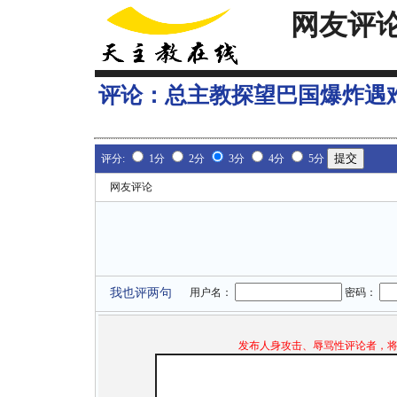
网友评
评论：
总主教探望巴国爆炸遇
评分:
1分
2分
3分
4分
5分
网友评论
我也评两句
用户名：
密码：
发布人身攻击、辱骂性评论者，