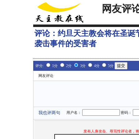
网友评
评论：
约旦天主教会将在圣诞
袭击事件的受害者
评分:
1分
2分
3分
4分
5分
网友评论
我也评两句
用户名：
密码：
发布人身攻击、辱骂性评论者，