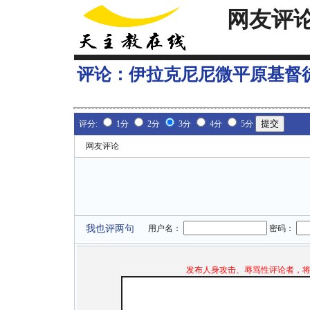
网友评
评论：
伊拉克尼尼微平原基督
评分:
1分
2分
3分
4分
5分
网友评论
我也评两句
用户名：
密码：
发布人身攻击、辱骂性评论者，