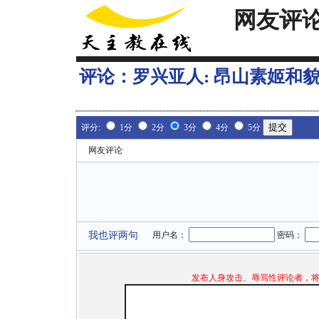
网友评
评论：
罗兴亚人: 昂山素姬和
评分:
1分
2分
3分
4分
5分
网友评论
我也评两句
用户名：
密码：
发布人身攻击、辱骂性评论者，