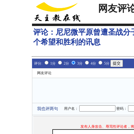
网友评
评论：
尼尼微平原曾遭圣战分
个希望和胜利的讯息
评分:
1分
2分
3分
4分
5分
网友评论
我也评两句
用户名：
密码：
发布人身攻击、辱骂性评论者，