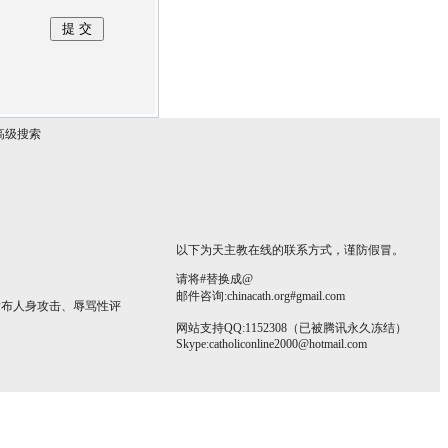
高级搜索
以下为天主教在线的联系方式，谨防假冒。
请将#替换成@
邮件咨询:chinacath.org#gmail.com
发布人身攻击、辱骂性评
网站支持QQ:1152308（已被腾讯永久冻结）
Skype:
catholiconline2000@hotmail.com